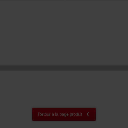
onal: Privacy Policy
atenschutz
świadczenie o ochronie danych Zehnder
ivacy Policy
Retour à la page produit