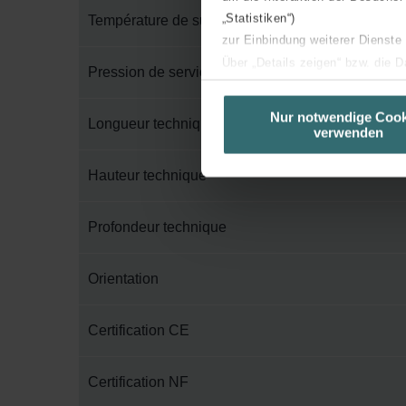
„Statistiken“)
Température de surface maximum
zur Einbindung weiterer Dienste
Über „Details zeigen“ bzw. die 
Pression de service maximum
die jeweiligen Cookies an oder l
unserer Website verwenden, um 
Nur notwendige Cook
Longueur technique
verwenden
basierend auf Ihren Interessen z
Datenschutzerklärung widerrufen
Hauteur technique
Datenschutzerklärung der Zeh
Profondeur technique
Zehnder Group AG: Data Priva
Zehnder Group België nv/sa: Dé
Zehnder Group Czech Republic
Orientation
Zehnder Group France: Protec
Zehnder Group Ibérica SAU: Po
Certification CE
Zehnder Group Italia S.r.l.: Pr
Zehnder Group İç Mekan İklimle
Certification NF
Zehnder Group Nederland bv: 