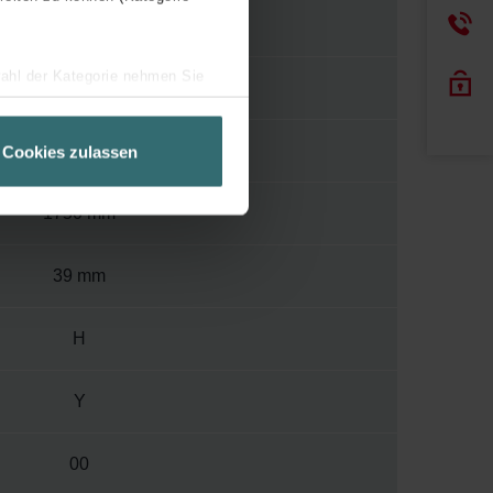
110
wahl der Kategorie nehmen Sie
400
ir Ihren Besuchsverlauf auf
geschneiderte Informationen
600 mm
Cookies zulassen
ch über einen Link in der
1750 mm
39 mm
H
Y
00