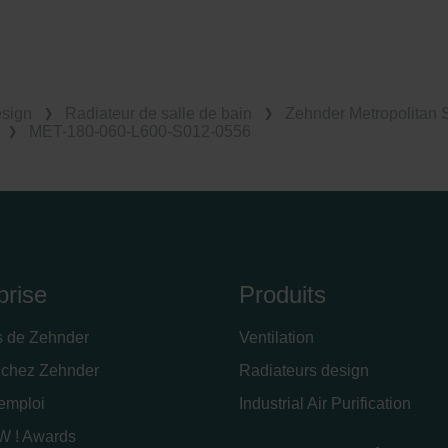
esign
Radiateur de salle de bain
Zehnder Metropolitan 
MET-180-060-L600-S012-0556
prise
Produits
s de Zehnder
Ventilation
 chez Zehnder
Radiateurs design
'emploi
Industrial Air Purification
 ! Awards