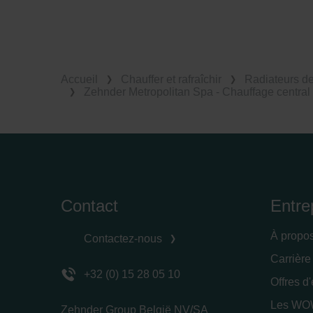
Accueil
Chauffer et rafraîchir
Radiateurs d
Zehnder Metropolitan Spa - Chauffage central
Contact
Entre
À propo
Contactez-nous
Carrière
+32 (0) 15 28 05 10
Offres d
Les WOW
Zehnder Group België NV/SA