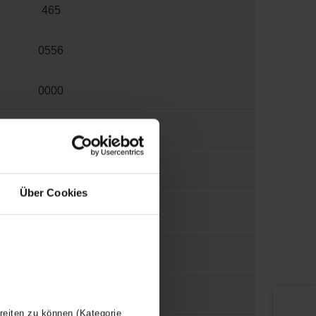
465
0556
0000
W
S012
Über Cookies
1/2"
WBMET
Y
reiten zu können (Kategorie