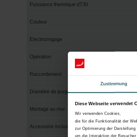
Puissance thermique dT30
Couleur
Electrozingage
Opération
Raccordement
Zustimmung
Diamètre de purge
Diese Webseite verwendet 
Montage au mur
Wir verwenden Cookies,
die für die Funktionalität der We
Accessoire inclus dans l'emballage
zur Optimierung der Darstellung
um die Interaktion der Besucher