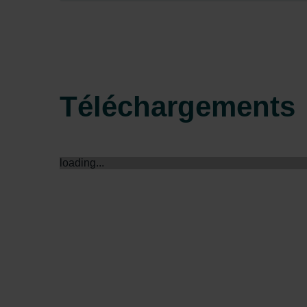
Zehnder Group Sales Internati
Zehnder Group Schweiz AG: D
Zehnder Polska Sp. z o.o.: O
Zehnder Group UK Limited: Pr
Téléchargements
loading...