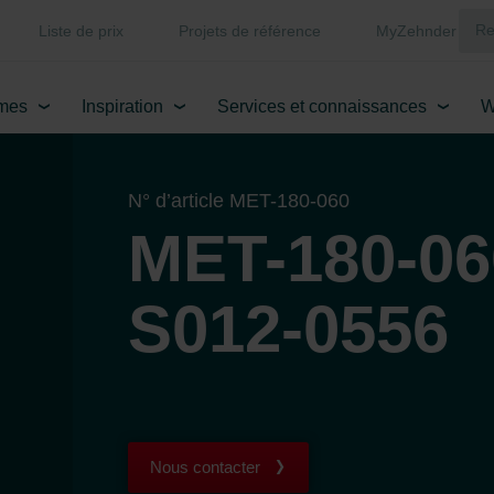
Liste de prix
Projets de référence
MyZehnder
mes
Inspiration
Services et connaissances
W
N° d’article MET-180-060
MET-180-06
S012-0556
Nous contacter