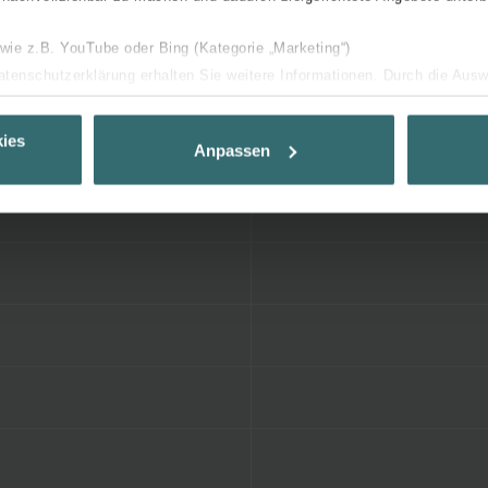
 wie z.B. YouTube oder Bing (Kategorie „Marketing“)
Datenschutzerklärung erhalten Sie weitere Informationen. Durch die Aus
ehnen sie ab. Bei der Auswahl von „Statistiken“ willigen Sie ein, dass w
Ihnen die bestmögliche Nutzererfahrung zu ermöglichen und Ihnen maß
ies
Anpassen
ur Verfügung zu stellen. Alle Einwilligungen können Sie selbstverständli
.
nder Group
cy
clarations de confidentialité
 s.r.o.: Zásady ochrany osobních údajů
tion des données
lítica de privacidad
ivacy
ndirme Sanayi ve Ticaret Limitet Şirketi: Web Sitesi Çerezleri
Privacyverklaringen