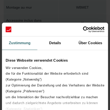
Montage au mur
WBMET
Accessoire inclus dans
Y
l'emballage
Température de surface
110
Zustimmung
Details
Über Cookies
maximum
Pression de service maximum
400
Diese Webseite verwendet Cookies
Wir verwenden Cookies,
Longueur technique
500 mm
die für die Funktionalität der Website erforderlich sind
(Kategorie „Notwendig“)
Hauteur technique
805 mm
zur Optimierung der Darstellung und des Verhaltens der Website
(Kategorie „Präferenzen“)
Profondeur technique
39 mm
um die Interaktion der Besucher nachvollziehbar zu machen
und dadurch zielgerichtete Angebote unterbreiten zu können
(Kategorie „Statistiken“)
Orientation
H