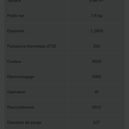
Surface
0.66 m²
Poids net
7.8 kg
Exposant
1.2600
Puissance thermique dT30
204
Couleur
9016
Electrozingage
0000
Opération
W
Raccordement
S012
Diamètre de purge
1/2"