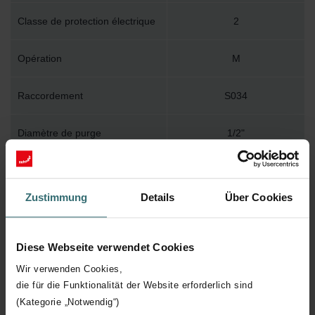
Classe de protection électrique
2
Opération
M
Raccordement
S034
Diamètre de purge
1/2"
Montage au mur
WBMET
Zustimmung
Details
Über Cookies
Accessoire inclus dans
Y
l'emballage
Diese Webseite verwendet Cookies
Température de surface
110
Wir verwenden Cookies,
maximum
die für die Funktionalität der Website erforderlich sind
(Kategorie „Notwendig“)
Pression de service maximum
400