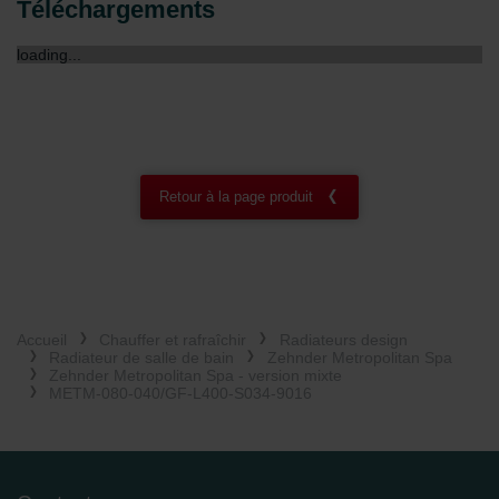
Téléchargements
Zehnder Group België nv/sa: Déclarations de confidentialité
Zehnder Group Czech Republic s.r.o.: Zásady ochrany
loading...
osobních údajů
Zehnder Group France: Protection des données
Zehnder Group Ibérica SAU: Política de privacidad
Zehnder Group Italia S.r.l.: Privacy
Zehnder Group İç Mekan İklimlendirme Sanayi ve Ticaret
Limitet Şirketi: Web Sitesi Çerezleri
Retour à la page produit
Zehnder Group Nederland bv: Privacyverklaringen
Zehnder Group Sales International: Privacy Policy
Zehnder Group Schweiz AG: Datenschutz
Zehnder Polska Sp. z o.o.: Oświadczenie o ochronie
danych Zehnder
Zehnder Group UK Limited: Privacy Policy
Accueil
Chauffer et rafraîchir
Radiateurs design
Radiateur de salle de bain
Zehnder Metropolitan Spa
Zehnder Metropolitan Spa - version mixte
METM-080-040/GF-L400-S034-9016