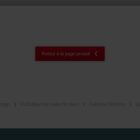
Retour à la page produit
esign
Radiateur de salle de bain
Zehnder Ribbon
Z