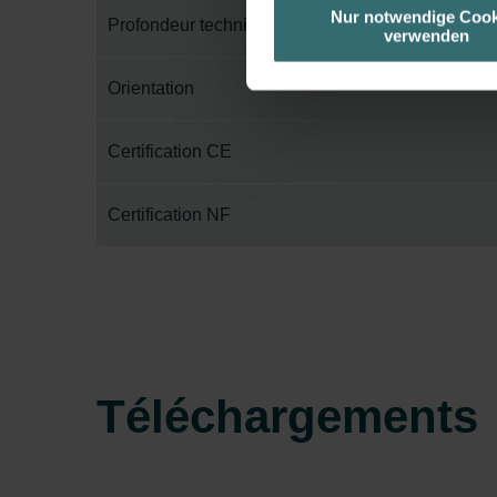
unserer Website verwenden, um 
Nur notwendige Cook
Profondeur technique
verwenden
basierend auf Ihren Interessen z
Datenschutzerklärung widerrufen
Orientation
Datenschutzerklärung der Zeh
Certification CE
Zehnder Group AG: Data Priva
Zehnder Group België nv/sa: Dé
Zehnder Group Czech Republic
Certification NF
Zehnder Group France: Protec
Zehnder Group Ibérica SAU: Po
Zehnder Group Italia S.r.l.: Pr
Zehnder Group İç Mekan İklimle
Zehnder Group Nederland bv: 
Zehnder Group Sales Internati
Téléchargements
Zehnder Group Schweiz AG: D
Zehnder Polska Sp. z o.o.: O
Zehnder Group UK Limited: Pr