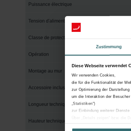
Puissance électrique
Tension d'alimentation
Classe de protection électrique
Zustimmung
Opération
Diese Webseite verwendet 
Montage au mur
Wir verwenden Cookies,
die für die Funktionalität der We
Accessoire inclus dans l'emballage
zur Optimierung der Darstellung
um die Interaktion der Besucher
„Statistiken“)
Longueur technique
zur Einbindung weiterer Dienste
Über „Details zeigen“ bzw. die 
Hauteur technique
die jeweiligen Cookies an oder l