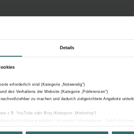
Details
Cookies
bsite erforderlich sind (Kategorie „Notwendig“)
 und des Verhaltens der Website (Kategorie „Präferenzen“)
 nachvollziehbar zu machen und dadurch zielgerichtete Angebote unterb
 wie z.B. YouTube oder Bing (Kategorie „Marketing“)
Datenschutzerklärung erhalten Sie weitere Informationen. Durch die Aus
ehnen sie ab. Bei der Auswahl von „Statistiken“ willigen Sie ein, dass w