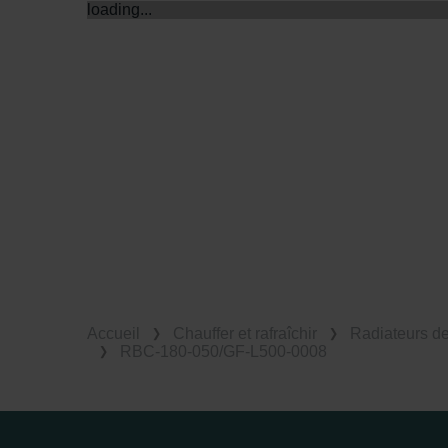
loading...
Accueil
Chauffer et rafraîchir
Radiateurs d
RBC-180-050/GF-L500-0008