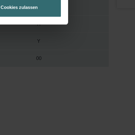
geschneiderte Informationen
75 mm
Cookies zulassen
ch über einen Link in der
H
Y
00