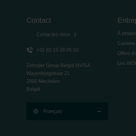
Contact
Entre
À propo
Contactez-nous
Carrière
+32 (0) 15 28 05 10
Offres d
Les WOW
Zehnder Group België NV/SA
Wayenborgstraat 21
2800 Mechelen
België
Français