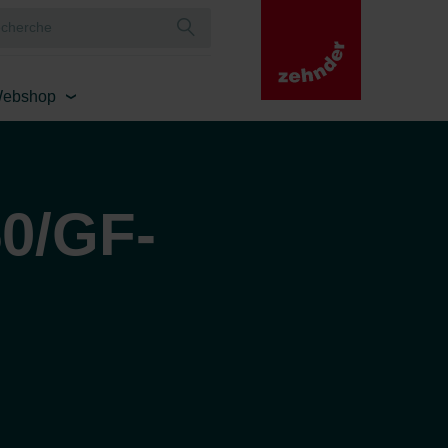
ebshop
0/GF-