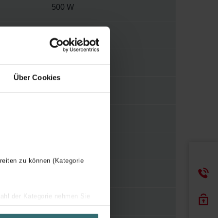
500 W
230 V
2
Über Cookies
E
WBTR
Y
reiten zu können (Kategorie
500 mm
wahl der Kategorie nehmen Sie
1848 mm
ir Ihren Besuchsverlauf auf