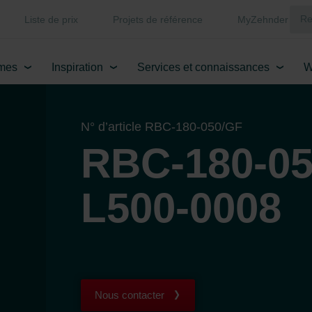
Liste de prix
Projets de référence
MyZehnder
mes
Inspiration
Services et connaissances
W
N° d’article RBC-180-050/GF
RBC-180-05
L500-0008
Nous contacter