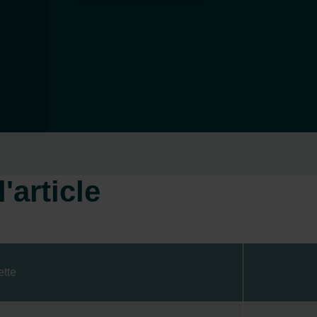
'article
ette