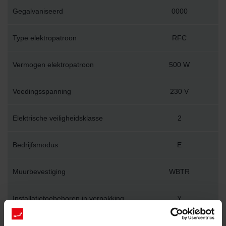
Gegalvaniseerd
0000
Type elektropatroon
RFC
Vermogen elektropatroon
500 W
Voedingsspanning
230 V
Elektrische veiligheidsklasse
2
Bedrijfsmodus
E
Muurbevestiging
WBTR
Installatietoebehoren in verpakking
Y
Lengte
500 mm