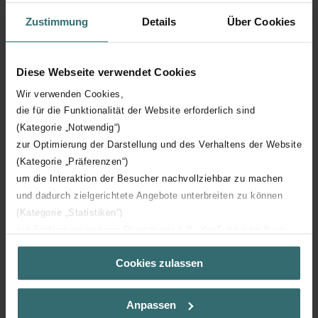
Zustimmung
Details
Über Cookies
Hoogte
1848 mm
Diese Webseite verwendet Cookies
Diepte
75 mm
Wir verwenden Cookies,
die für die Funktionalität der Website erforderlich sind
Oriëntatie
H
(Kategorie „Notwendig“)
zur Optimierung der Darstellung und des Verhaltens der Website
CE certificaat
Y
(Kategorie „Präferenzen“)
um die Interaktion der Besucher nachvollziehbar zu machen
NF certificaat
00
und dadurch zielgerichtete Angebote unterbreiten zu können
(Kategorie „Statistiken“)
zur Einbindung weiterer Dienste wie z.B. YouTube oder Bing
(Kategorie „Marketing“)
Cookies zulassen
Über „Details zeigen“ bzw. die Datenschutzerklärung erhalten
Sie weitere Informationen. Durch die Auswahl der Kategorie
Downloads
nehmen Sie die jeweiligen Cookies an oder lehnen sie ab. Bei
Anpassen
der Auswahl von „Statistiken“ willigen Sie ein, dass wir Ihren
loading...