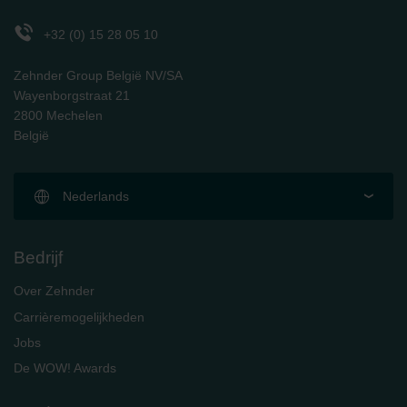
Zehnder Polska Sp. z o.o.: Oświadczenie o ochronie
danych Zehnder
+32 (0) 15 28 05 10
Zehnder Group UK Limited: Privacy Policy
Zehnder Group België NV/SA
Wayenborgstraat 21
2800 Mechelen
België
Nederlands
Bedrijf
Over Zehnder
Carrièremogelijkheden
Jobs
De WOW! Awards