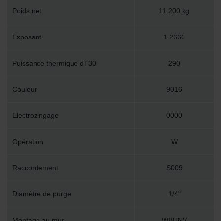
Poids net
11.200 kg
Exposant
1.2660
Puissance thermique dT30
290
Couleur
9016
Electrozingage
0000
Opération
W
Raccordement
S009
Diamètre de purge
1/4"
Montage au mur
WBUNV