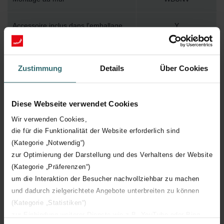
Accessoire inclus dans l'emballage
Y
Température de surface maximum
120
Zustimmung
Details
Über Cookies
Pression de service maximum
1200
Diese Webseite verwendet Cookies
Longueur technique
450 mm
Wir verwenden Cookies,
die für die Funktionalität der Website erforderlich sind
Hauteur technique
1195 mm
(Kategorie „Notwendig“)
zur Optimierung der Darstellung und des Verhaltens der Website
Profondeur technique
30 mm
(Kategorie „Präferenzen“)
um die Interaktion der Besucher nachvollziehbar zu machen
Orientation
H
und dadurch zielgerichtete Angebote unterbreiten zu können
(Kategorie „Statistiken“)
Certification CE
Y
zur Einbindung weiterer Dienste wie z.B. YouTube oder Bing