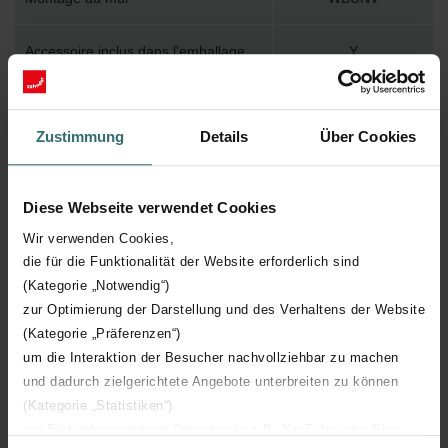
Accessoire inclus dans l'emballage
Y
Température de surface maximum
120
Zustimmung
Details
Über Cookies
Pression de service maximum
1200
Diese Webseite verwendet Cookies
Longueur technique
750 mm
Wir verwenden Cookies,
die für die Funktionalität der Website erforderlich sind
Hauteur technique
1483 mm
(Kategorie „Notwendig“)
zur Optimierung der Darstellung und des Verhaltens der Website
Profondeur technique
30 mm
(Kategorie „Präferenzen“)
um die Interaktion der Besucher nachvollziehbar zu machen
Orientation
H
und dadurch zielgerichtete Angebote unterbreiten zu können
(Kategorie „Statistiken“)
Certification CE
Y
zur Einbindung weiterer Dienste wie z.B. YouTube oder Bing