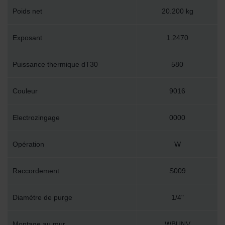
Poids net
20.200 kg
Exposant
1.2470
Puissance thermique dT30
580
Couleur
9016
Electrozingage
0000
Opération
W
Raccordement
S009
Diamètre de purge
1/4"
Montage au mur
WBUNV