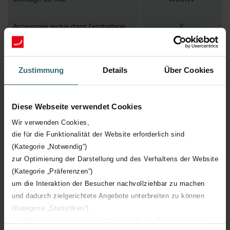
Accessoire inclus dans l'emballage
Y
Température de surface maximum
120
Zustimmung
Details
Über Cookies
Pression de service maximum
1200
Diese Webseite verwendet Cookies
Longueur technique
750 mm
Wir verwenden Cookies,
die für die Funktionalität der Website erforderlich sind
Hauteur technique
1807 mm
(Kategorie „Notwendig“)
zur Optimierung der Darstellung und des Verhaltens der Website
Profondeur technique
30 mm
(Kategorie „Präferenzen“)
um die Interaktion der Besucher nachvollziehbar zu machen
Orientation
H
und dadurch zielgerichtete Angebote unterbreiten zu können
(Kategorie „Statistiken“)
Certification CE
Y
zur Einbindung weiterer Dienste wie z.B. YouTube oder Bing