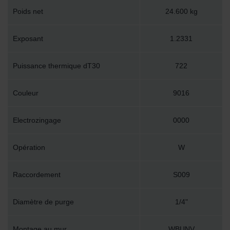
Poids net
24.600 kg
Exposant
1.2331
Puissance thermique dT30
722
Couleur
9016
Electrozingage
0000
Opération
W
Raccordement
S009
Diamètre de purge
1/4"
Montage au mur
WBUNV