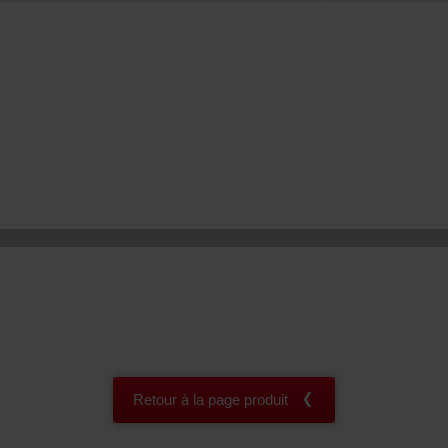
onal: Privacy Policy
atenschutz
świadczenie o ochronie danych Zehnder
ivacy Policy
Retour à la page produit