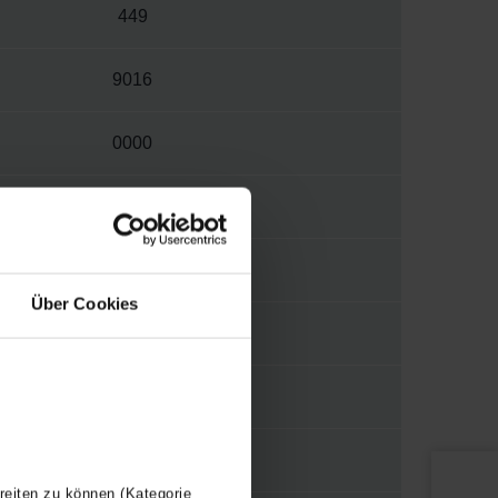
449
9016
0000
W
S034
Über Cookies
1/2"
WBTR
Y
reiten zu können (Kategorie