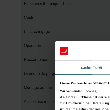
Puissance thermique dT30
Couleur
Electrozingage
Opération
Raccordement
Zustimmung
Diamètre de purge
Diese Webseite verwendet 
Montage au mur
Wir verwenden Cookies,
die für die Funktionalität der We
Accessoire inclus dans l'emballage
zur Optimierung der Darstellung
um die Interaktion der Besucher