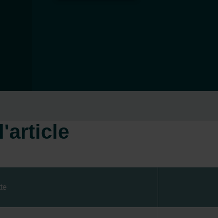
'article
te