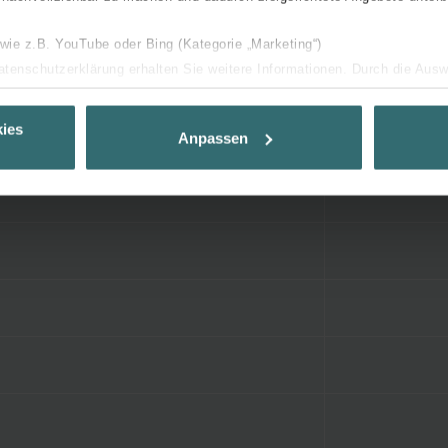
 wie z.B. YouTube oder Bing (Kategorie „Marketing“)
Datenschutzerklärung erhalten Sie weitere Informationen. Durch die Aus
ehnen sie ab. Bei der Auswahl von „Statistiken“ willigen Sie ein, dass w
Ihnen die bestmögliche Nutzererfahrung zu ermöglichen und Ihnen maß
ies
Anpassen
ur Verfügung zu stellen. Alle Einwilligungen können Sie selbstverständli
.
nder Group
cy
clarations de confidentialité
 s.r.o.: Zásady ochrany osobních údajů
tion des données
lítica de privacidad
ivacy
ndirme Sanayi ve Ticaret Limitet Şirketi: Web Sitesi Çerezleri
Privacyverklaringen