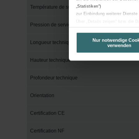
„Statistiken“)
Température de surface maximum
zur Einbindung weiterer Dienste
Über „Details zeigen“ bzw. die 
Pression de service maximum
die jeweiligen Cookies an oder l
unserer Website verwenden, um 
Nur notwendige Cook
Longueur technique
verwenden
basierend auf Ihren Interessen z
Datenschutzerklärung widerrufen
Hauteur technique
Datenschutzerklärung der Zeh
Profondeur technique
Zehnder Group AG: Data Priva
Zehnder Group België nv/sa: Dé
Zehnder Group Czech Republic
Orientation
Zehnder Group France: Protec
Zehnder Group Ibérica SAU: Po
Certification CE
Zehnder Group Italia S.r.l.: Pr
Zehnder Group İç Mekan İklimle
Certification NF
Zehnder Group Nederland bv: 