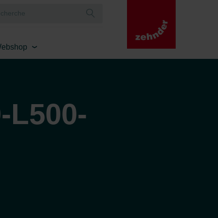
ebshop
-L500-