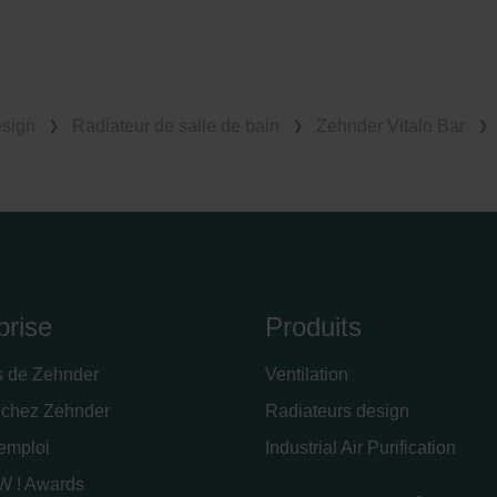
esign
Radiateur de salle de bain
Zehnder Vitalo Bar
prise
Produits
s de Zehnder
Ventilation
 chez Zehnder
Radiateurs design
'emploi
Industrial Air Purification
 ! Awards