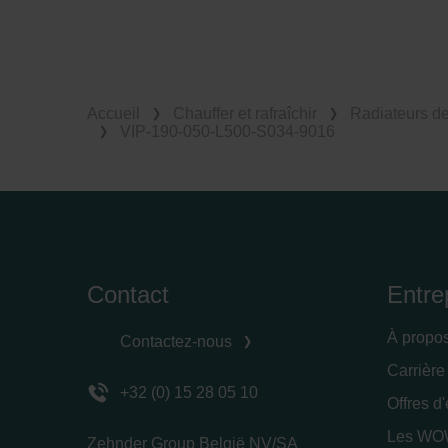
Accueil
Chauffer et rafraîchir
Radiateurs d
VIP-190-050-L500-S034-9016
Contact
Entre
À propo
Contactez-nous
Carrière
+32 (0) 15 28 05 10
Offres d
Les WOW
Zehnder Group België NV/SA