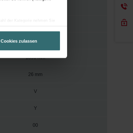
82
wahl der Kategorie nehmen Sie
1000
ir Ihren Besuchsverlauf auf
geschneiderte Informationen
500 mm
Cookies zulassen
ch über einen Link in der
1890 mm
26 mm
V
Y
00