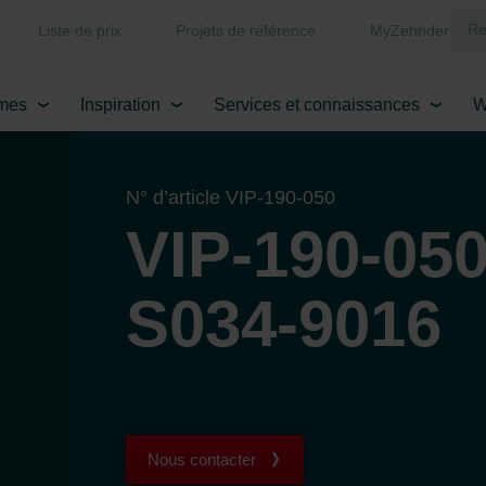
Liste de prix
Projets de référence
MyZehnder
mes
Inspiration
Services et connaissances
W
N° d’article VIP-190-050
VIP-190-050
S034-9016
Nous contacter