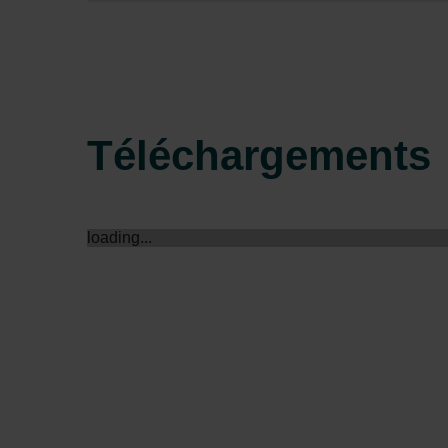
Zehnder Group Sales Internati
Zehnder Group Schweiz AG: D
Zehnder Polska Sp. z o.o.: O
Zehnder Group UK Limited: Pr
Téléchargements
loading...