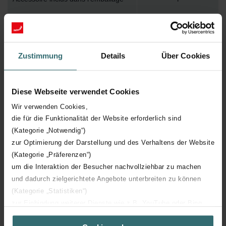
Température de surface maximum
82
Pression de service maximum
1000
Zustimmung
Details
Über Cookies
Longueur technique
600 mm
Diese Webseite verwendet Cookies
Hauteur technique
1250 mm
Wir verwenden Cookies,
die für die Funktionalität der Website erforderlich sind
(Kategorie „Notwendig“)
Profondeur technique
16 mm
zur Optimierung der Darstellung und des Verhaltens der Website
(Kategorie „Präferenzen“)
Orientation
V
um die Interaktion der Besucher nachvollziehbar zu machen
und dadurch zielgerichtete Angebote unterbreiten zu können
Certification CE
Y
(Kategorie „Statistiken“)
zur Einbindung weiterer Dienste wie z.B. YouTube oder Bing
Certification NF
00
(Kategorie „Marketing“)