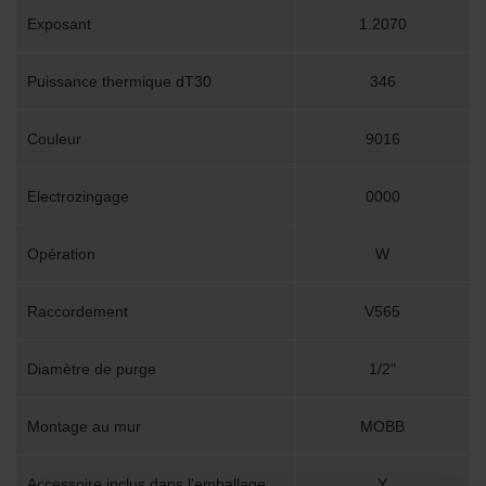
Exposant
1.2070
Puissance thermique dT30
346
Couleur
9016
Electrozingage
0000
Opération
W
Raccordement
V565
Diamètre de purge
1/2"
Montage au mur
MOBB
Accessoire inclus dans l'emballage
Y