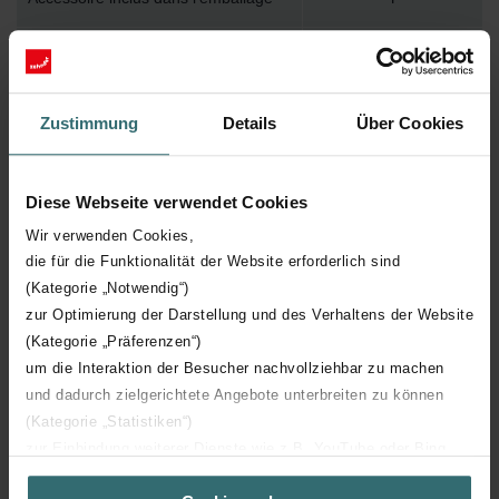
Température de surface maximum
82
Pression de service maximum
1000
Zustimmung
Details
Über Cookies
Longueur technique
400 mm
Diese Webseite verwendet Cookies
Hauteur technique
1570 mm
Wir verwenden Cookies,
die für die Funktionalität der Website erforderlich sind
(Kategorie „Notwendig“)
Profondeur technique
16 mm
zur Optimierung der Darstellung und des Verhaltens der Website
(Kategorie „Präferenzen“)
Orientation
V
um die Interaktion der Besucher nachvollziehbar zu machen
und dadurch zielgerichtete Angebote unterbreiten zu können
Certification CE
Y
(Kategorie „Statistiken“)
zur Einbindung weiterer Dienste wie z.B. YouTube oder Bing
Certification NF
00
(Kategorie „Marketing“)