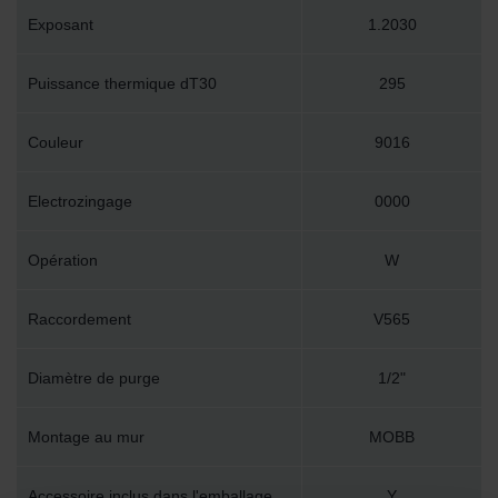
Exposant
1.2030
Puissance thermique dT30
295
Couleur
9016
Electrozingage
0000
Opération
W
Raccordement
V565
Diamètre de purge
1/2"
Montage au mur
MOBB
Accessoire inclus dans l'emballage
Y