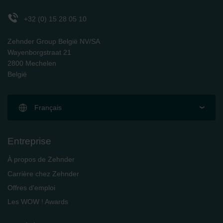
Zehnder Polska Sp. z o.o.: Oświadczenie o ochronie
danych Zehnder
+32 (0) 15 28 05 10
Zehnder Group UK Limited: Privacy Policy
Zehnder Group België NV/SA
Wayenborgstraat 21
2800 Mechelen
België
Français
Entreprise
À propos de Zehnder
Carrière chez Zehnder
Offres d'emploi
Les WOW ! Awards