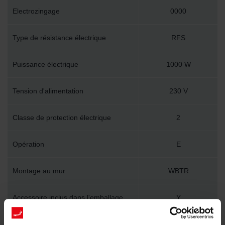
Electrozingage
0000
Type de résistance électrique
RFS
Puissance électrique
1000 W
Tension d'alimentation
230 V
Classe de protection électrique
2
Opération
E
Montage au mur
WBTR
Accessoire inclus dans l'emballage
Y
Longueur technique
600 mm