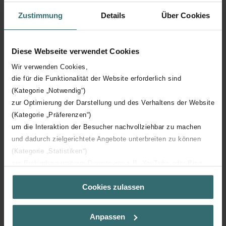
Zustimmung
Details
Über Cookies
Hauteur technique
1890 mm
Diese Webseite verwendet Cookies
Profondeur technique
46 mm
Wir verwenden Cookies,
die für die Funktionalität der Website erforderlich sind
Orientation
V
(Kategorie „Notwendig“)
zur Optimierung der Darstellung und des Verhaltens der Website
Certification CE
Y
(Kategorie „Präferenzen“)
um die Interaktion der Besucher nachvollziehbar zu machen
Certification NF
00
und dadurch zielgerichtete Angebote unterbreiten zu können
(Kategorie „Statistiken“)
zur Einbindung weiterer Dienste wie z.B. YouTube oder Bing
(Kategorie „Marketing“)
Cookies zulassen
Über „Details zeigen“ bzw. die Datenschutzerklärung erhalten
Sie weitere Informationen. Durch die Auswahl der Kategorie
Téléchargements
nehmen Sie die jeweiligen Cookies an oder lehnen sie ab. Bei
Anpassen
der Auswahl von „Statistiken“ willigen Sie ein, dass wir Ihren
loading...