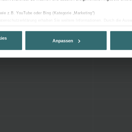
 wie z.B. YouTube oder Bing (Kategorie „Marketing“)
Datenschutzerklärung erhalten Sie weitere Informationen. Durch die Aus
ehnen sie ab. Bei der Auswahl von „Statistiken“ willigen Sie ein, dass w
Ihnen die bestmögliche Nutzererfahrung zu ermöglichen und Ihnen maß
ies
Anpassen
ur Verfügung zu stellen. Alle Einwilligungen können Sie selbstverständli
.
nder Group
cy
clarations de confidentialité
 s.r.o.: Zásady ochrany osobních údajů
tion des données
lítica de privacidad
ivacy
ndirme Sanayi ve Ticaret Limitet Şirketi: Web Sitesi Çerezleri
Privacyverklaringen