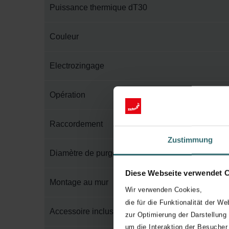
Puissance thermique dT30
Couleur
Electrozingage
Opération
Raccordement
Zustimmung
Diamètre de purge
Diese Webseite verwendet 
Montage au mur
Wir verwenden Cookies,
die für die Funktionalität der We
Accessoire inclus dans l'emballage
zur Optimierung der Darstellung
um die Interaktion der Besucher