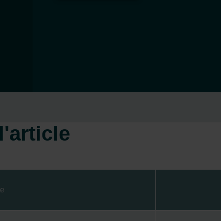
'article
te