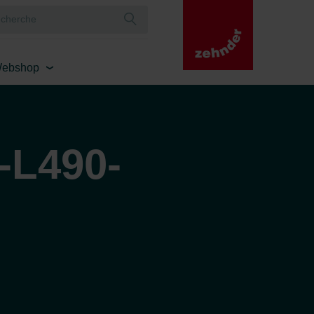
ebshop
-L490-