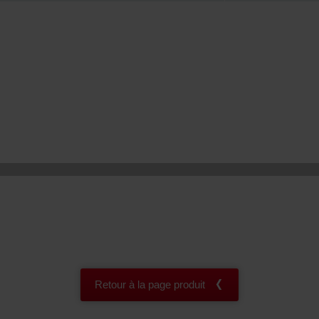
onal: Privacy Policy
atenschutz
świadczenie o ochronie danych Zehnder
ivacy Policy
Retour à la page produit