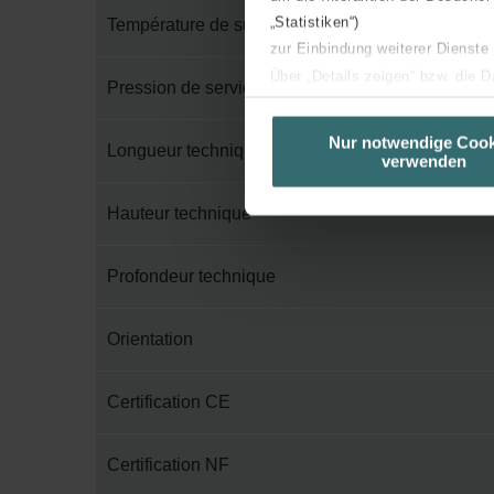
„Statistiken“)
Température de surface maximum
zur Einbindung weiterer Dienste
Über „Details zeigen“ bzw. die 
Pression de service maximum
die jeweiligen Cookies an oder l
unserer Website verwenden, um 
Nur notwendige Cook
Longueur technique
verwenden
basierend auf Ihren Interessen z
Datenschutzerklärung widerrufen
Hauteur technique
Datenschutzerklärung der Zeh
Profondeur technique
Zehnder Group AG: Data Priva
Zehnder Group België nv/sa: Dé
Zehnder Group Czech Republic
Orientation
Zehnder Group France: Protec
Zehnder Group Ibérica SAU: Po
Certification CE
Zehnder Group Italia S.r.l.: Pr
Zehnder Group İç Mekan İklimle
Certification NF
Zehnder Group Nederland bv: 