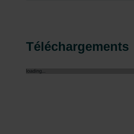
Zehnder Group Sales Internati
Zehnder Group Schweiz AG: D
Zehnder Polska Sp. z o.o.: O
Zehnder Group UK Limited: Pr
Téléchargements
loading...