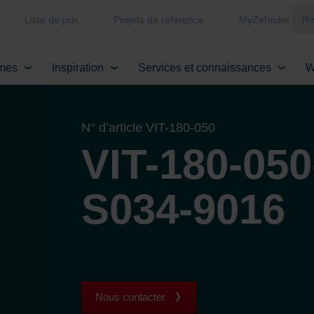
Liste de prix
Projets de référence
MyZehnder
mes
Inspiration
Services et connaissances
W
N° d’article VIT-180-050
VIT-180-050
S034-9016
Nous contacter