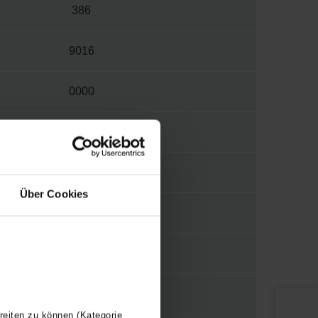
386
9016
0000
W
S034
Über Cookies
1/2"
WBTR
Y
reiten zu können (Kategorie