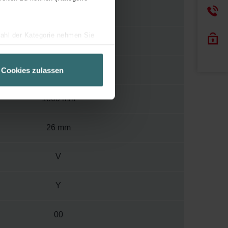
82
wahl der Kategorie nehmen Sie
1000
ir Ihren Besuchsverlauf auf
geschneiderte Informationen
490 mm
Cookies zulassen
ch über einen Link in der
1800 mm
26 mm
V
Y
00