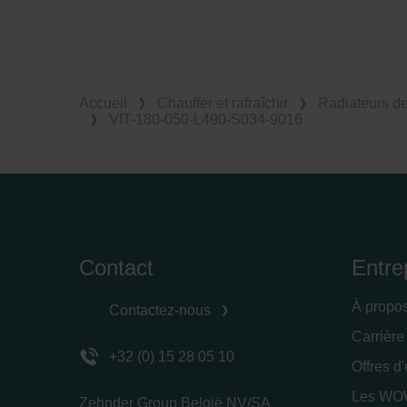
Accueil
Chauffer et rafraîchir
Radiateurs d
VIT-180-050-L490-S034-9016
Contact
Entre
À propo
Contactez-nous
Carrière
+32 (0) 15 28 05 10
Offres d
Les WOW
Zehnder Group België NV/SA