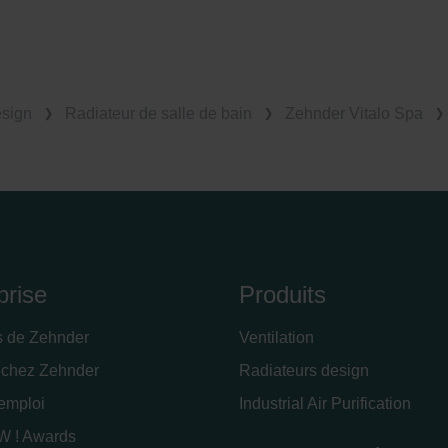
esign
Radiateur de salle de bain
Zehnder Vitalo Spa
prise
Produits
s de Zehnder
Ventilation
 chez Zehnder
Radiateurs design
'emploi
Industrial Air Purification
 ! Awards