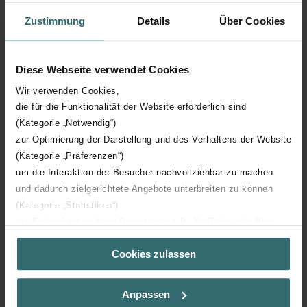
Zustimmung
Details
Über Cookies
Hauteur technique
1500 mm
Diese Webseite verwendet Cookies
Profondeur technique
46 mm
Wir verwenden Cookies,
die für die Funktionalität der Website erforderlich sind
Orientation
V
(Kategorie „Notwendig“)
zur Optimierung der Darstellung und des Verhaltens der Website
Certification CE
Y
(Kategorie „Präferenzen“)
um die Interaktion der Besucher nachvollziehbar zu machen
Certification NF
00
und dadurch zielgerichtete Angebote unterbreiten zu können
(Kategorie „Statistiken“)
zur Einbindung weiterer Dienste wie z.B. YouTube oder Bing
(Kategorie „Marketing“)
Cookies zulassen
Über „Details zeigen“ bzw. die Datenschutzerklärung erhalten
Sie weitere Informationen. Durch die Auswahl der Kategorie
Téléchargements
nehmen Sie die jeweiligen Cookies an oder lehnen sie ab. Bei
Anpassen
der Auswahl von „Statistiken“ willigen Sie ein, dass wir Ihren
loading...