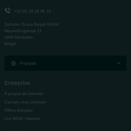
Zehnder Polska Sp. z o.o.: Oświadczenie o ochronie
danych Zehnder
+32 (0) 15 28 05 10
Zehnder Group UK Limited: Privacy Policy
Zehnder Group België NV/SA
Wayenborgstraat 21
2800 Mechelen
België
Français
Entreprise
À propos de Zehnder
Carrière chez Zehnder
Offres d'emploi
Les WOW ! Awards