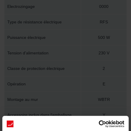
Electrozingage
0000
Type de résistance électrique
RFS
Puissance électrique
500 W
Tension d'alimentation
230 V
Classe de protection électrique
2
Opération
E
Montage au mur
WBTR
Accessoire inclus dans l'emballage
Y
Longueur technique
490 mm