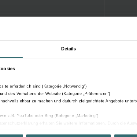
Details
Cookies
bsite erforderlich sind (Kategorie „Notwendig“)
 und des Verhaltens der Website (Kategorie „Präferenzen“)
 nachvollziehbar zu machen und dadurch zielgerichtete Angebote unterb
 wie z.B. YouTube oder Bing (Kategorie „Marketing“)
Datenschutzerklärung erhalten Sie weitere Informationen. Durch die Aus
ehnen sie ab. Bei der Auswahl von „Statistiken“ willigen Sie ein, dass w