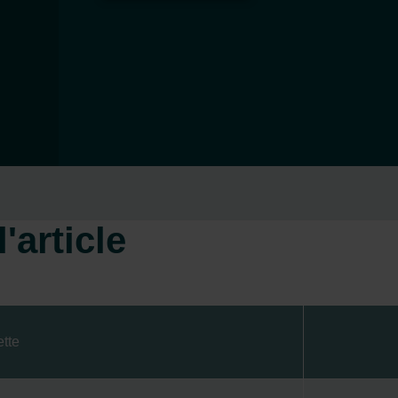
'article
ette