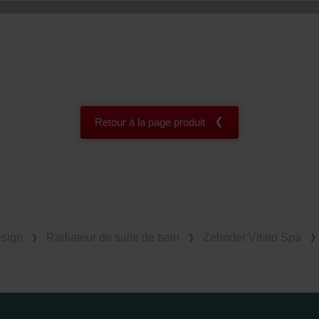
Retour à la page produit
esign
Radiateur de salle de bain
Zehnder Vitalo Spa