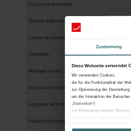
Puissance électrique
Tension d'alimentation
Classe de protection électrique
Zustimmung
Opération
Diese Webseite verwendet 
Montage au mur
Wir verwenden Cookies,
die für die Funktionalität der We
Accessoire inclus dans l'emballage
zur Optimierung der Darstellung
um die Interaktion der Besucher
„Statistiken“)
Longueur technique
zur Einbindung weiterer Dienste
Über „Details zeigen“ bzw. die 
Hauteur technique
die jeweiligen Cookies an oder l