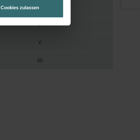
geschneiderte Informationen
46 mm
Cookies zulassen
ch über einen Link in der
V
Y
00