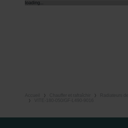
loading...
Accueil
Chauffer et rafraîchir
Radiateurs d
VITE-180-050/GF-L490-9016