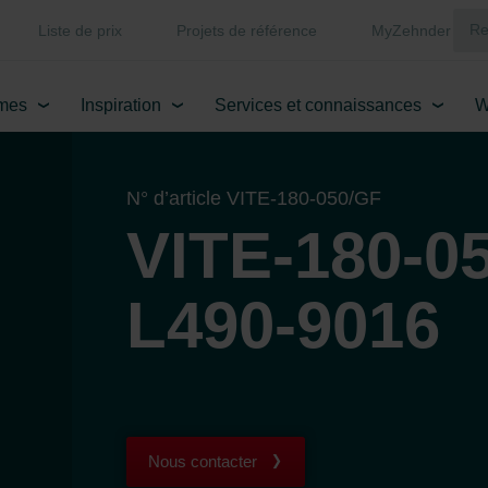
Liste de prix
Projets de référence
MyZehnder
mes
Inspiration
Services et connaissances
W
N° d’article VITE-180-050/GF
VITE-180-0
L490-9016
Nous contacter