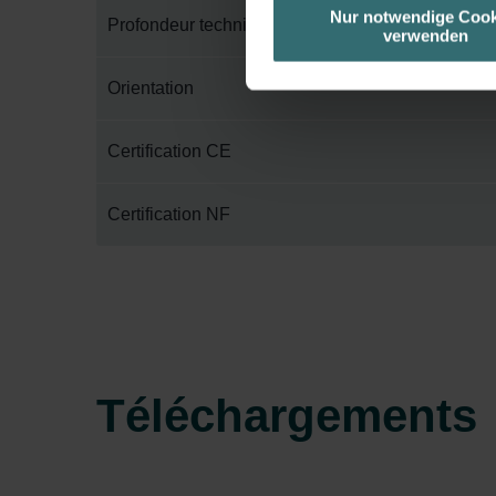
unserer Website verwenden, um 
Nur notwendige Cook
Profondeur technique
verwenden
basierend auf Ihren Interessen z
Datenschutzerklärung widerrufen
Orientation
Datenschutzerklärung der Zeh
Certification CE
Zehnder Group AG: Data Priva
Zehnder Group België nv/sa: Dé
Zehnder Group Czech Republic
Certification NF
Zehnder Group France: Protec
Zehnder Group Ibérica SAU: Po
Zehnder Group Italia S.r.l.: Pr
Zehnder Group İç Mekan İklimle
Zehnder Group Nederland bv: 
Zehnder Group Sales Internati
Téléchargements
Zehnder Group Schweiz AG: D
Zehnder Polska Sp. z o.o.: O
Zehnder Group UK Limited: Pr