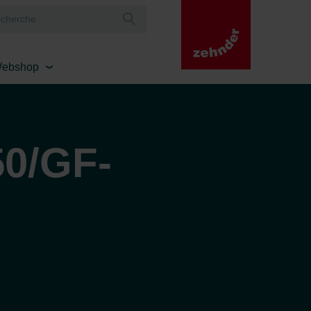
ebshop
50/GF-