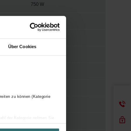
750 W
230 V
2
Über Cookies
E
WBTR
Y
reiten zu können (Kategorie
490 mm
wahl der Kategorie nehmen Sie
1800 mm
ir Ihren Besuchsverlauf auf