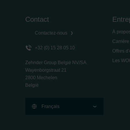
Contact
Entre
À propo
Contactez-nous
Carrière
+32 (0) 15 28 05 10
Offres d
Les WOW
Zehnder Group België NV/SA
Wayenborgstraat 21
2800 Mechelen
België
Français