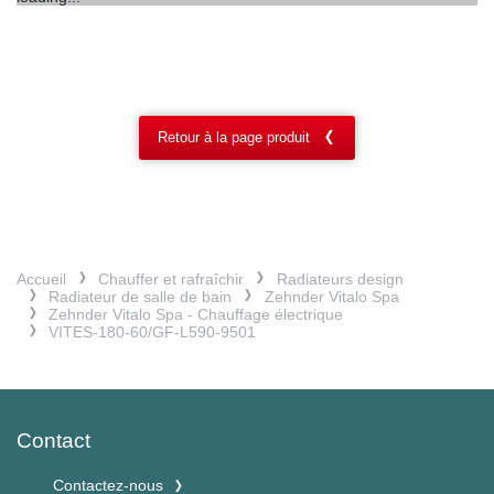
Retour à la page produit
Accueil
Chauffer et rafraîchir
Radiateurs design
Radiateur de salle de bain
Zehnder Vitalo Spa
Zehnder Vitalo Spa - Chauffage électrique
VITES-180-60/GF-L590-9501
Contact
Contactez-nous