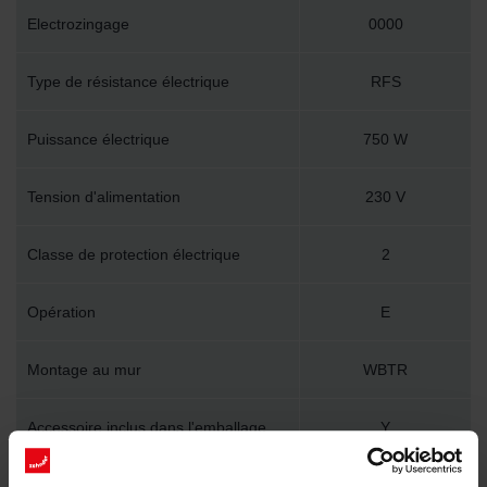
Electrozingage
0000
Type de résistance électrique
RFS
Puissance électrique
750 W
Tension d'alimentation
230 V
Classe de protection électrique
2
Opération
E
Montage au mur
WBTR
Accessoire inclus dans l'emballage
Y
Longueur technique
690 mm