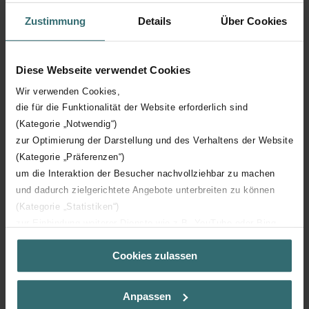
Zustimmung
Details
Über Cookies
Hauteur technique
1800 mm
Diese Webseite verwendet Cookies
Profondeur technique
46 mm
Wir verwenden Cookies,
die für die Funktionalität der Website erforderlich sind
Orientation
V
(Kategorie „Notwendig“)
zur Optimierung der Darstellung und des Verhaltens der Website
Certification CE
Y
(Kategorie „Präferenzen“)
um die Interaktion der Besucher nachvollziehbar zu machen
Certification NF
00
und dadurch zielgerichtete Angebote unterbreiten zu können
(Kategorie „Statistiken“)
zur Einbindung weiterer Dienste wie z.B. YouTube oder Bing
(Kategorie „Marketing“)
Cookies zulassen
Über „Details zeigen“ bzw. die Datenschutzerklärung erhalten
Sie weitere Informationen. Durch die Auswahl der Kategorie
Téléchargements
nehmen Sie die jeweiligen Cookies an oder lehnen sie ab. Bei
Anpassen
der Auswahl von „Statistiken“ willigen Sie ein, dass wir Ihren
loading...