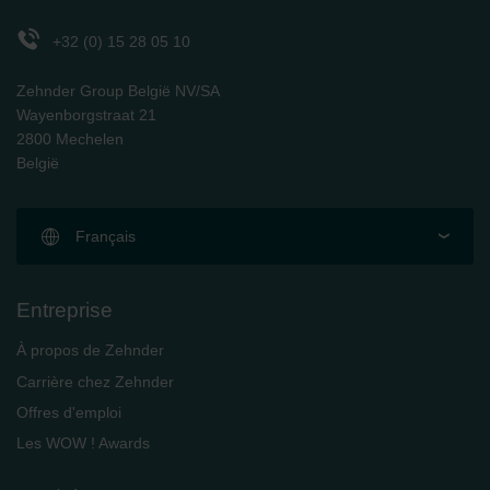
Zehnder Polska Sp. z o.o.: Oświadczenie o ochronie
danych Zehnder
+32 (0) 15 28 05 10
Zehnder Group UK Limited: Privacy Policy
Zehnder Group België NV/SA
Wayenborgstraat 21
2800 Mechelen
België
Français
Entreprise
À propos de Zehnder
Carrière chez Zehnder
Offres d'emploi
Les WOW ! Awards