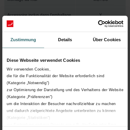
Accessoire inclus dans l'emballage
Y
Température de surface maximum
110
Zustimmung
Details
Über Cookies
Pression de service maximum
1200
Diese Webseite verwendet Cookies
Longueur technique
578 mm
Wir verwenden Cookies,
die für die Funktionalität der Website erforderlich sind
Hauteur technique
1304 mm
(Kategorie „Notwendig“)
zur Optimierung der Darstellung und des Verhaltens der Website
Profondeur technique
47 mm
(Kategorie „Präferenzen“)
um die Interaktion der Besucher nachvollziehbar zu machen
Orientation
H
und dadurch zielgerichtete Angebote unterbreiten zu können
(Kategorie „Statistiken“)
Certification CE
Y
zur Einbindung weiterer Dienste wie z.B. YouTube oder Bing