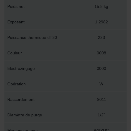
Poids net
15.8 kg
Exposant
1.2982
Puissance thermique dT30
223
Couleur
0008
Electrozingage
0000
Opération
W
Raccordement
S011
Diamètre de purge
1/2"
Montage au mur
WBYUC