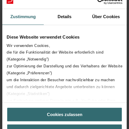
Longueur technique
478 mm
Zustimmung
Details
Über Cookies
Hauteur technique
1432 mm
Diese Webseite verwendet Cookies
Profondeur technique
82 mm
Wir verwenden Cookies,
die für die Funktionalität der Website erforderlich sind
(Kategorie „Notwendig“)
Orientation
H
zur Optimierung der Darstellung und des Verhaltens der Website
(Kategorie „Präferenzen“)
Certification CE
Y
um die Interaktion der Besucher nachvollziehbar zu machen
und dadurch zielgerichtete Angebote unterbreiten zu können
Certification NF
00
(Kategorie „Statistiken“)
zur Einbindung weiterer Dienste wie z.B. YouTube oder Bing
(Kategorie „Marketing“)
Cookies zulassen
Über „Details zeigen“ bzw. die Datenschutzerklärung erhalten
Sie weitere Informationen. Durch die Auswahl der Kategorie
nehmen Sie die jeweiligen Cookies an oder lehnen sie ab. Bei