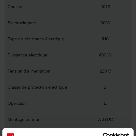
Couleur
9016
Electrozingage
0000
Type de résistance électrique
IHC
Puissance électrique
400 W
Tension d'alimentation
220 V
Classe de protection électrique
2
Opération
E
Montage au mur
WBYUC
Accessoire inclus dans l'emballage
Y