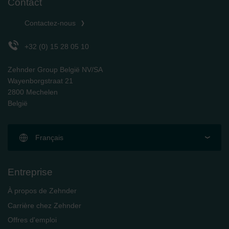
Contact
Zehnder Group Schweiz AG: Datenschutz
Zehnder Polska Sp. z o.o.: Oświadczenie o ochronie
Contactez-nous
danych Zehnder
Zehnder Group UK Limited: Privacy Policy
+32 (0) 15 28 05 10
Zehnder Group België NV/SA
Wayenborgstraat 21
2800 Mechelen
België
Français
Entreprise
À propos de Zehnder
Carrière chez Zehnder
Offres d'emploi