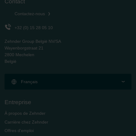
Contact
Zehnder Group Schweiz AG: Datenschutz
Zehnder Polska Sp. z o.o.: Oświadczenie o ochronie
Contactez-nous
danych Zehnder
Zehnder Group UK Limited: Privacy Policy
+32 (0) 15 28 05 10
Zehnder Group België NV/SA
Wayenborgstraat 21
2800 Mechelen
België
Français
Entreprise
À propos de Zehnder
Carrière chez Zehnder
Offres d'emploi