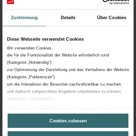
Longueur technique
478 mm
Zustimmung
Details
Über Cookies
Hauteur technique
1000 mm
Diese Webseite verwendet Cookies
Profondeur technique
82 mm
Wir verwenden Cookies,
die für die Funktionalität der Website erforderlich sind
(Kategorie „Notwendig“)
Orientation
H
zur Optimierung der Darstellung und des Verhaltens der Website
(Kategorie „Präferenzen“)
Certification CE
Y
um die Interaktion der Besucher nachvollziehbar zu machen
und dadurch zielgerichtete Angebote unterbreiten zu können
Certification NF
00
(Kategorie „Statistiken“)
zur Einbindung weiterer Dienste wie z.B. YouTube oder Bing
(Kategorie „Marketing“)
Cookies zulassen
Über „Details zeigen“ bzw. die Datenschutzerklärung erhalten
Sie weitere Informationen. Durch die Auswahl der Kategorie
nehmen Sie die jeweiligen Cookies an oder lehnen sie ab. Bei