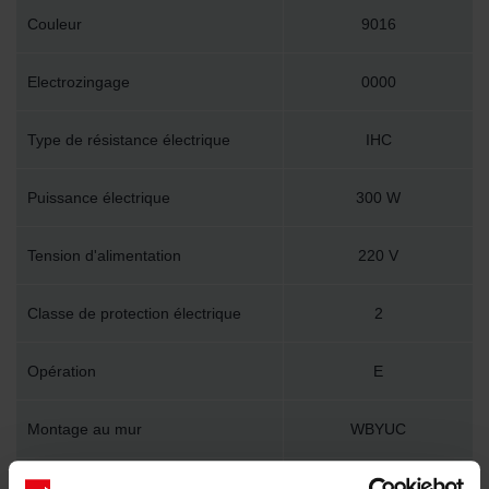
Couleur
9016
Electrozingage
0000
Type de résistance électrique
IHC
Puissance électrique
300 W
Tension d'alimentation
220 V
Classe de protection électrique
2
Opération
E
Montage au mur
WBYUC
Accessoire inclus dans l'emballage
Y