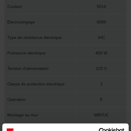
Couleur
9016
Electrozingage
0000
Type de résistance électrique
IHC
Puissance électrique
400 W
Tension d'alimentation
220 V
Classe de protection électrique
2
Opération
E
Montage au mur
WBYUC
Accessoire inclus dans l'emballage
Y