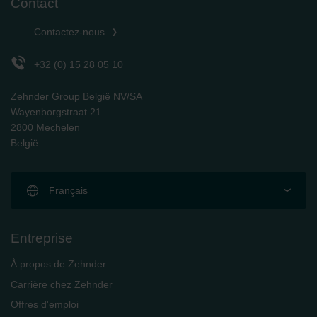
Contact
Zehnder Group Schweiz AG: Datenschutz
Zehnder Polska Sp. z o.o.: Oświadczenie o ochronie
Contactez-nous
danych Zehnder
Zehnder Group UK Limited: Privacy Policy
+32 (0) 15 28 05 10
Zehnder Group België NV/SA
Wayenborgstraat 21
2800 Mechelen
België
Français
Entreprise
À propos de Zehnder
Carrière chez Zehnder
Offres d'emploi