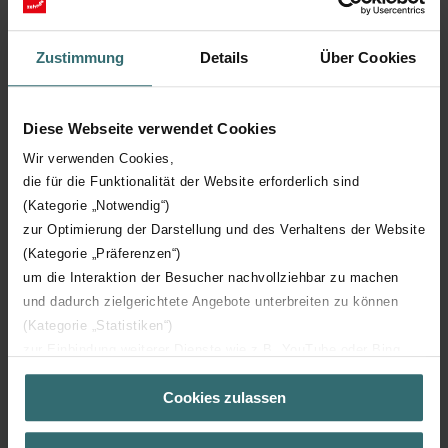
Longueur technique
478 mm
Zustimmung
Details
Über Cookies
Hauteur technique
1432 mm
Diese Webseite verwendet Cookies
Profondeur technique
82 mm
Wir verwenden Cookies,
die für die Funktionalität der Website erforderlich sind
(Kategorie „Notwendig“)
Orientation
H
zur Optimierung der Darstellung und des Verhaltens der Website
(Kategorie „Präferenzen“)
Certification CE
Y
um die Interaktion der Besucher nachvollziehbar zu machen
und dadurch zielgerichtete Angebote unterbreiten zu können
Certification NF
00
(Kategorie „Statistiken“)
zur Einbindung weiterer Dienste wie z.B. YouTube oder Bing
(Kategorie „Marketing“)
Cookies zulassen
Über „Details zeigen“ bzw. die Datenschutzerklärung erhalten
Sie weitere Informationen. Durch die Auswahl der Kategorie
nehmen Sie die jeweiligen Cookies an oder lehnen sie ab. Bei