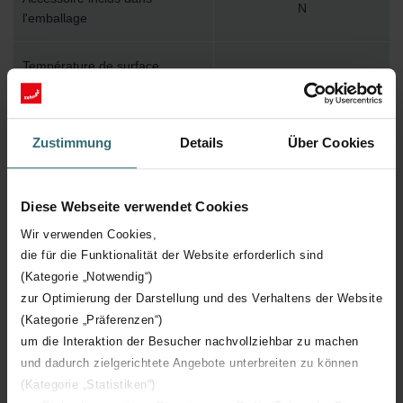
N
l'emballage
Température de surface
110
maximum
Pression de service maximum
1000
Zustimmung
Details
Über Cookies
Longueur technique
1632 mm
Diese Webseite verwendet Cookies
Hauteur technique
260 mm
Wir verwenden Cookies,
die für die Funktionalität der Website erforderlich sind
Profondeur technique
62 mm
(Kategorie „Notwendig“)
zur Optimierung der Darstellung und des Verhaltens der Website
(Kategorie „Präferenzen“)
Nombre d'éléments
25
um die Interaktion der Besucher nachvollziehbar zu machen
und dadurch zielgerichtete Angebote unterbreiten zu können
Orientation
V
(Kategorie „Statistiken“)