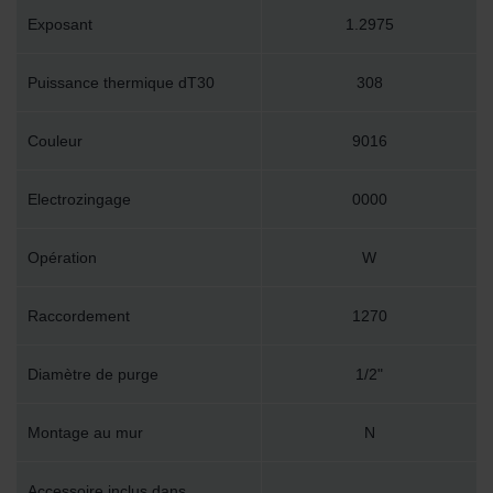
Exposant
1.2975
Puissance thermique dT30
308
Couleur
9016
Electrozingage
0000
Opération
W
Raccordement
1270
Diamètre de purge
1/2"
Montage au mur
N
Accessoire inclus dans