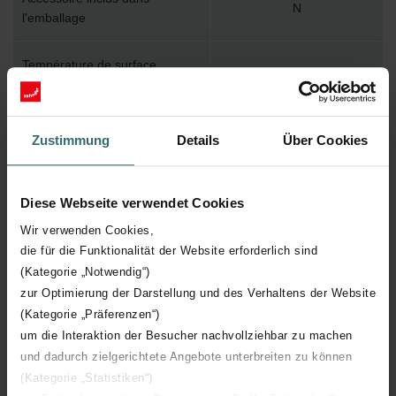
N
l'emballage
Température de surface
110
maximum
Pression de service maximum
1000
Zustimmung
Details
Über Cookies
Longueur technique
2542 mm
Diese Webseite verwendet Cookies
Hauteur technique
260 mm
Wir verwenden Cookies,
die für die Funktionalität der Website erforderlich sind
Profondeur technique
62 mm
(Kategorie „Notwendig“)
zur Optimierung der Darstellung und des Verhaltens der Website
(Kategorie „Präferenzen“)
Nombre d'éléments
39
um die Interaktion der Besucher nachvollziehbar zu machen
und dadurch zielgerichtete Angebote unterbreiten zu können
Orientation
V
(Kategorie „Statistiken“)