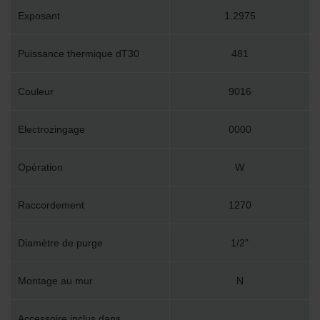
Exposant
1.2975
Puissance thermique dT30
481
Couleur
9016
Electrozingage
0000
Opération
W
Raccordement
1270
Diamètre de purge
1/2"
Montage au mur
N
Accessoire inclus dans