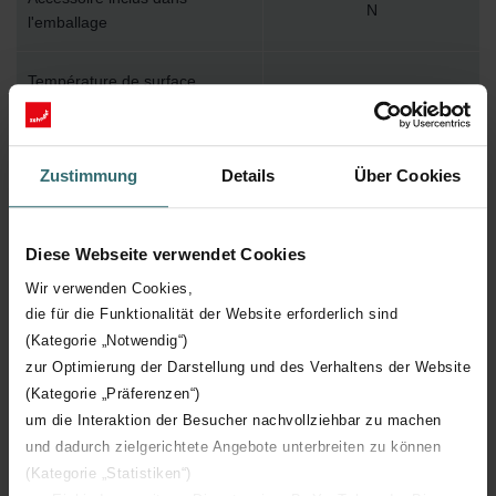
N
l'emballage
Température de surface
110
maximum
Pression de service maximum
1000
Zustimmung
Details
Über Cookies
Longueur technique
657 mm
Diese Webseite verwendet Cookies
Hauteur technique
260 mm
Wir verwenden Cookies,
die für die Funktionalität der Website erforderlich sind
Profondeur technique
62 mm
(Kategorie „Notwendig“)
zur Optimierung der Darstellung und des Verhaltens der Website
(Kategorie „Präferenzen“)
Nombre d'éléments
10
um die Interaktion der Besucher nachvollziehbar zu machen
und dadurch zielgerichtete Angebote unterbreiten zu können
Orientation
V
(Kategorie „Statistiken“)