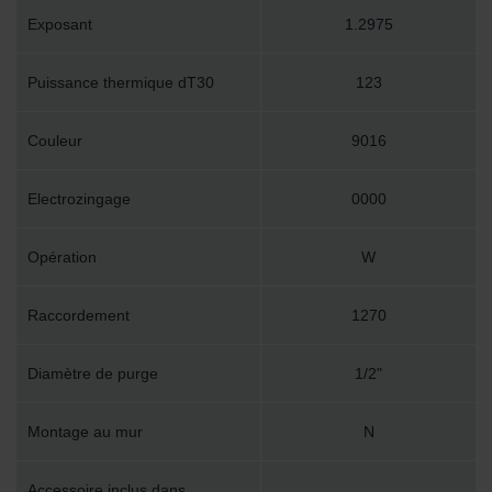
Exposant
1.2975
Puissance thermique dT30
123
Couleur
9016
Electrozingage
0000
Opération
W
Raccordement
1270
Diamètre de purge
1/2"
Montage au mur
N
Accessoire inclus dans