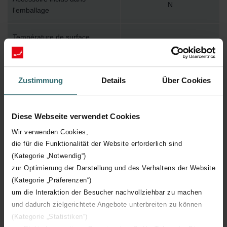
N
l'emballage
Température de surface
110
maximum
Pression de service maximum
1000
Zustimmung
Details
Über Cookies
Longueur technique
722 mm
Diese Webseite verwendet Cookies
Hauteur technique
260 mm
Wir verwenden Cookies,
die für die Funktionalität der Website erforderlich sind
Profondeur technique
62 mm
(Kategorie „Notwendig“)
zur Optimierung der Darstellung und des Verhaltens der Website
(Kategorie „Präferenzen“)
Nombre d'éléments
11
um die Interaktion der Besucher nachvollziehbar zu machen
und dadurch zielgerichtete Angebote unterbreiten zu können
Orientation
V
(Kategorie „Statistiken“)