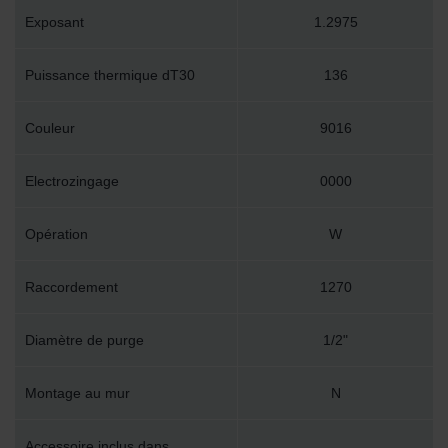
Exposant
1.2975
Puissance thermique dT30
136
Couleur
9016
Electrozingage
0000
Opération
W
Raccordement
1270
Diamètre de purge
1/2"
Montage au mur
N
Accessoire inclus dans