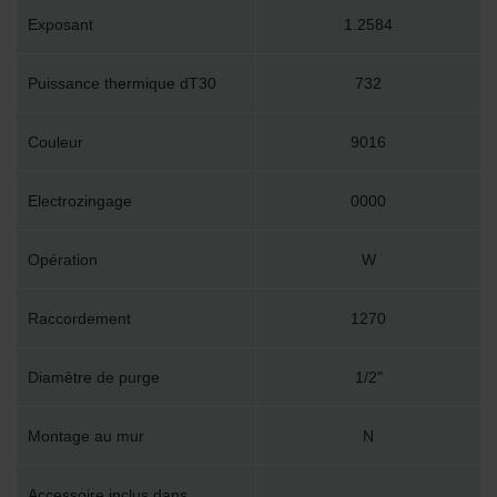
Exposant
1.2584
Puissance thermique dT30
732
Couleur
9016
Electrozingage
0000
Opération
W
Raccordement
1270
Diamètre de purge
1/2"
Montage au mur
N
Accessoire inclus dans