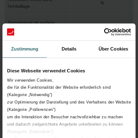
N
l'emballage
Température de surface
110
maximum
Pression de service maximum
1000
Zustimmung
Details
Über Cookies
Longueur technique
2004 mm
Diese Webseite verwendet Cookies
Hauteur technique
408 mm
Wir verwenden Cookies,
die für die Funktionalität der Website erforderlich sind
Profondeur technique
62 mm
(Kategorie „Notwendig“)
zur Optimierung der Darstellung und des Verhaltens der Website
(Kategorie „Präferenzen“)
Nombre d'éléments
43
um die Interaktion der Besucher nachvollziehbar zu machen
und dadurch zielgerichtete Angebote unterbreiten zu können
Orientation
V
(Kategorie „Statistiken“)