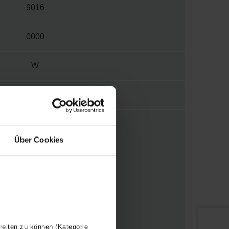
9016
0000
W
1270
1/2"
Über Cookies
N
N
110
reiten zu können (Kategorie