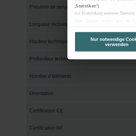
„Statistiken“)
Pression de service maximum
zur Einbindung weiterer Dienste
Über „Details zeigen“ bzw. die 
Longueur technique
die jeweiligen Cookies an oder l
unserer Website verwenden, um 
Nur notwendige Cook
Hauteur technique
verwenden
basierend auf Ihren Interessen z
Datenschutzerklärung widerrufen
Profondeur technique
Datenschutzerklärung der Zeh
Nombre d'éléments
Zehnder Group AG: Data Priva
Zehnder Group België nv/sa: Dé
Zehnder Group Czech Republic
Orientation
Zehnder Group France: Protec
Zehnder Group Ibérica SAU: Po
Certification CE
Zehnder Group Italia S.r.l.: Pr
Zehnder Group İç Mekan İklimle
Certification NF
Zehnder Group Nederland bv: 