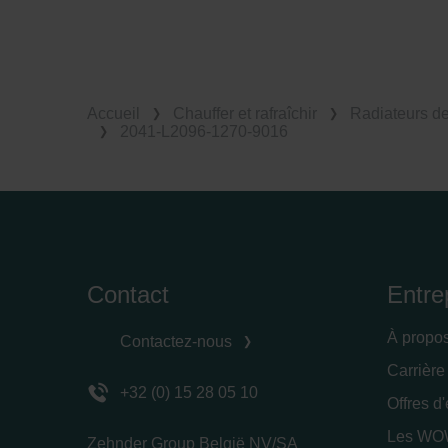
Accueil
Chauffer et rafraîchir
Radiateurs d
2041-L2096-1270-9016
Contact
Entre
À propo
Contactez-nous
Carrière
+32 (0) 15 28 05 10
Offres d
Les WOW
Zehnder Group België NV/SA