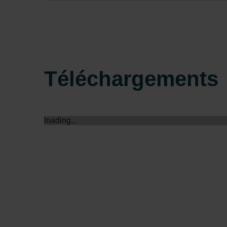
Zehnder Group Sales Internati
Zehnder Group Schweiz AG: D
Zehnder Polska Sp. z o.o.: O
Zehnder Group UK Limited: Pr
Téléchargements
loading...