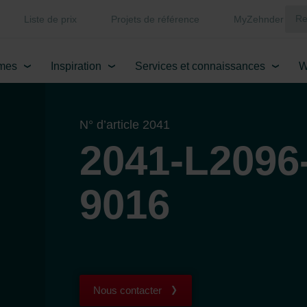
Liste de prix
Projets de référence
MyZehnder
mes
Inspiration
Services et connaissances
W
N° d’article 2041
2041-L2096
9016
Nous contacter