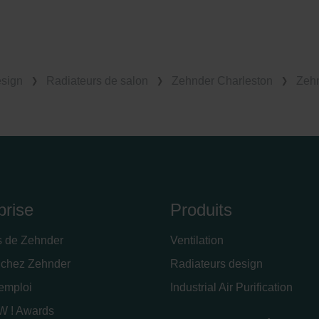
esign
Radiateurs de salon
Zehnder Charleston
Zehn
prise
Produits
s de Zehnder
Ventilation
 chez Zehnder
Radiateurs design
'emploi
Industrial Air Purification
 ! Awards