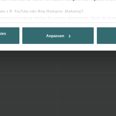
 wie z.B. YouTube oder Bing (Kategorie „Marketing“)
Datenschutzerklärung erhalten Sie weitere Informationen. Durch die Aus
ehnen sie ab. Bei der Auswahl von „Statistiken“ willigen Sie ein, dass w
Ihnen die bestmögliche Nutzererfahrung zu ermöglichen und Ihnen maß
ies
Anpassen
ur Verfügung zu stellen. Alle Einwilligungen können Sie selbstverständli
.
nder Group
cy
clarations de confidentialité
 s.r.o.: Zásady ochrany osobních údajů
tion des données
lítica de privacidad
ivacy
ndirme Sanayi ve Ticaret Limitet Şirketi: Web Sitesi Çerezleri
Privacyverklaringen