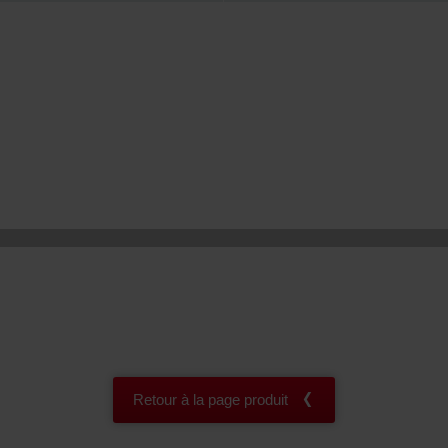
onal: Privacy Policy
atenschutz
świadczenie o ochronie danych Zehnder
ivacy Policy
Retour à la page produit