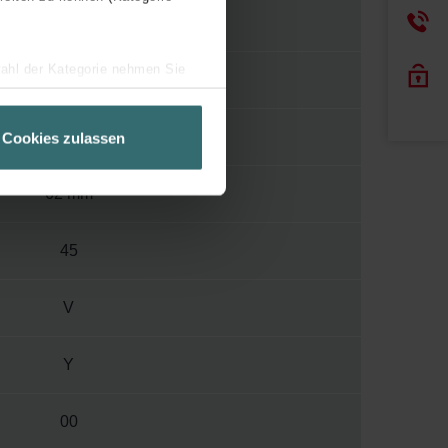
1000
wahl der Kategorie nehmen Sie
2096 mm
ir Ihren Besuchsverlauf auf
geschneiderte Informationen
408 mm
Cookies zulassen
ch über einen Link in der
62 mm
45
V
Y
00