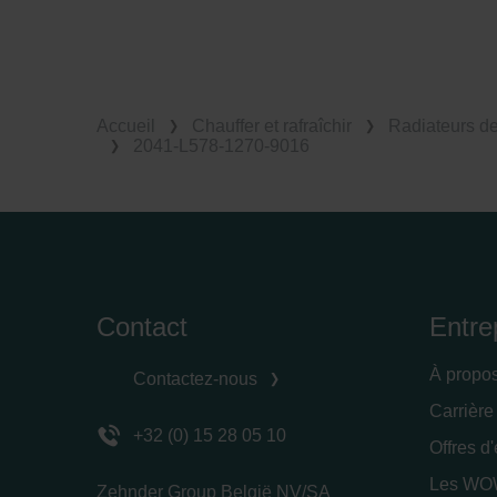
Accueil
Chauffer et rafraîchir
Radiateurs d
2041-L578-1270-9016
Contact
Entre
À propo
Contactez-nous
Carrière
+32 (0) 15 28 05 10
Offres d
Les WOW
Zehnder Group België NV/SA