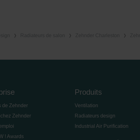
esign
Radiateurs de salon
Zehnder Charleston
Zehn
prise
Produits
s de Zehnder
Ventilation
 chez Zehnder
Radiateurs design
'emploi
Industrial Air Purification
 ! Awards