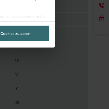
1000
wahl der Kategorie nehmen Sie
578 mm
ir Ihren Besuchsverlauf auf
geschneiderte Informationen
408 mm
Cookies zulassen
ch über einen Link in der
62 mm
12
V
Y
00