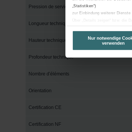
„Statistiken“)
Pression de service maximum
zur Einbindung weiterer Dienste
Über „Details zeigen“ bzw. die 
Longueur technique
die jeweiligen Cookies an oder l
unserer Website verwenden, um 
Nur notwendige Cook
Hauteur technique
verwenden
basierend auf Ihren Interessen z
Datenschutzerklärung widerrufen
Profondeur technique
Datenschutzerklärung der Zeh
Nombre d'éléments
Zehnder Group AG: Data Priva
Zehnder Group België nv/sa: Dé
Zehnder Group Czech Republic
Orientation
Zehnder Group France: Protec
Zehnder Group Ibérica SAU: Po
Certification CE
Zehnder Group Italia S.r.l.: Pr
Zehnder Group İç Mekan İklimle
Certification NF
Zehnder Group Nederland bv: 