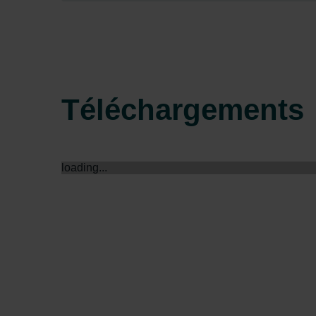
Zehnder Group Sales Internati
Zehnder Group Schweiz AG: D
Zehnder Polska Sp. z o.o.: O
Zehnder Group UK Limited: Pr
Téléchargements
loading...