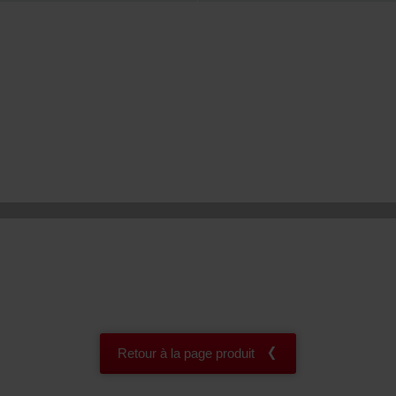
onal: Privacy Policy
atenschutz
świadczenie o ochronie danych Zehnder
ivacy Policy
Retour à la page produit