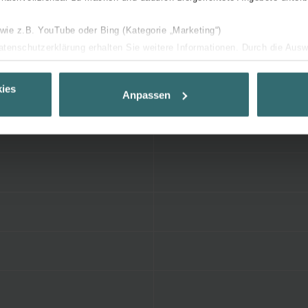
 wie z.B. YouTube oder Bing (Kategorie „Marketing“)
Datenschutzerklärung erhalten Sie weitere Informationen. Durch die Aus
ehnen sie ab. Bei der Auswahl von „Statistiken“ willigen Sie ein, dass w
Ihnen die bestmögliche Nutzererfahrung zu ermöglichen und Ihnen maß
ies
Anpassen
ur Verfügung zu stellen. Alle Einwilligungen können Sie selbstverständli
.
nder Group
cy
clarations de confidentialité
 s.r.o.: Zásady ochrany osobních údajů
tion des données
lítica de privacidad
ivacy
ndirme Sanayi ve Ticaret Limitet Şirketi: Web Sitesi Çerezleri
Privacyverklaringen