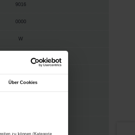
9016
0000
W
1270
1/2"
Über Cookies
N
N
110
reiten zu können (Kategorie