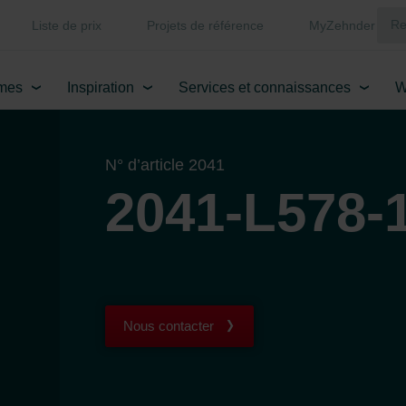
Liste de prix
Projets de référence
MyZehnder
mes
Inspiration
Services et connaissances
W
N° d’article 2041
2041-L578-
Nous contacter