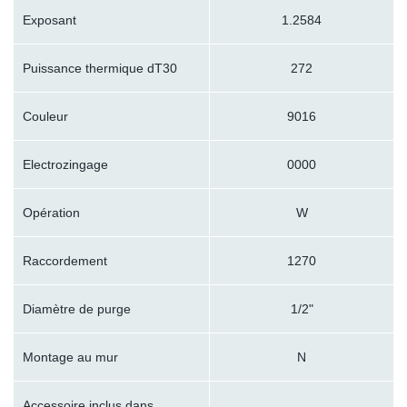
Exposant
1.2584
Puissance thermique dT30
272
Couleur
9016
Electrozingage
0000
Opération
W
Raccordement
1270
Diamètre de purge
1/2"
Montage au mur
N
Accessoire inclus dans