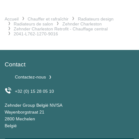
Accueil
Chauffer et rafraîchir
Radiateurs design
Radiateurs de salon
Zehnder Charleston
Zehnder Charleston Retrofit - Chauffage central
2041-L762-1270-9016
Contact
Contactez-nous
+32 (0) 15 28 05 10
Zehnder Group België NV/SA
Wayenborgstraat 21
2800 Mechelen
België