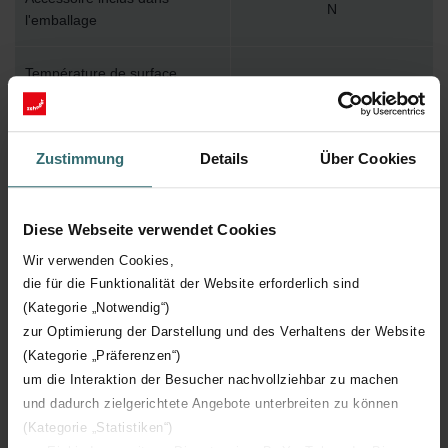
N
l'emballage
Température de surface
110
maximum
Pression de service maximum
1000
Zustimmung
Details
Über Cookies
Longueur technique
992 mm
Diese Webseite verwendet Cookies
Hauteur technique
408 mm
Wir verwenden Cookies,
die für die Funktionalität der Website erforderlich sind
Profondeur technique
62 mm
(Kategorie „Notwendig“)
zur Optimierung der Darstellung und des Verhaltens der Website
(Kategorie „Präferenzen“)
Nombre d'éléments
21
um die Interaktion der Besucher nachvollziehbar zu machen
und dadurch zielgerichtete Angebote unterbreiten zu können
Orientation
V
(Kategorie „Statistiken“)