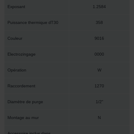
Exposant
1.2584
Puissance thermique dT30
358
Couleur
9016
Electrozingage
0000
Opération
W
Raccordement
1270
Diamètre de purge
1/2"
Montage au mur
N
Accessoire inclus dans