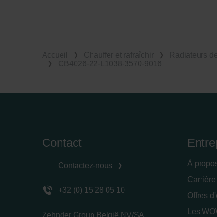
Accueil
Chauffer et rafraîchir
Radiateurs d
CB4026-22-L1038-3570-9016
Contact
Entre
À propo
Contactez-nous
Carrière
+32 (0) 15 28 05 10
Offres d
Les WOW
Zehnder Group België NV/SA