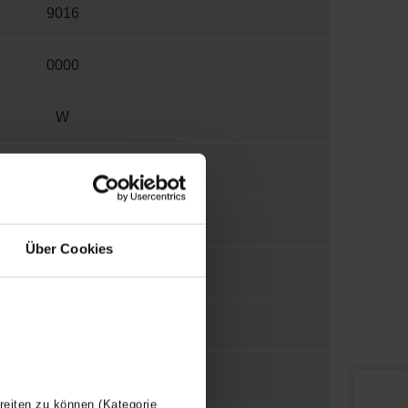
9016
0000
W
3570
1/2"
Über Cookies
N
Y
110
reiten zu können (Kategorie