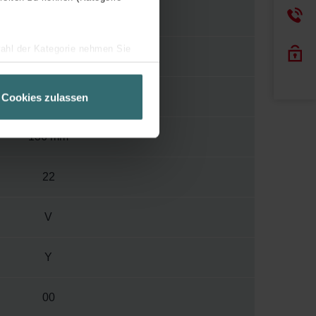
1000
wahl der Kategorie nehmen Sie
1038 mm
ir Ihren Besuchsverlauf auf
geschneiderte Informationen
260 mm
Cookies zulassen
ch über einen Link in der
136 mm
22
V
Y
00