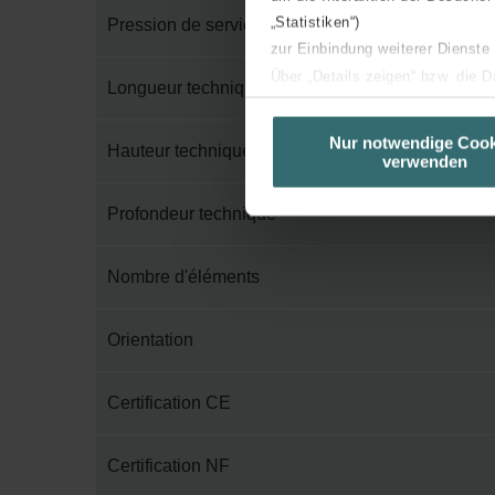
„Statistiken“)
Pression de service maximum
zur Einbindung weiterer Dienste
Über „Details zeigen“ bzw. die 
Longueur technique
die jeweiligen Cookies an oder l
unserer Website verwenden, um 
Nur notwendige Cook
Hauteur technique
verwenden
basierend auf Ihren Interessen z
Datenschutzerklärung widerrufen
Profondeur technique
Datenschutzerklärung der Zeh
Nombre d'éléments
Zehnder Group AG: Data Priva
Zehnder Group België nv/sa: Dé
Zehnder Group Czech Republic
Orientation
Zehnder Group France: Protec
Zehnder Group Ibérica SAU: Po
Certification CE
Zehnder Group Italia S.r.l.: Pr
Zehnder Group İç Mekan İklimle
Certification NF
Zehnder Group Nederland bv: 