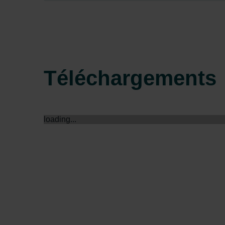
Zehnder Group Sales Internati
Zehnder Group Schweiz AG: D
Zehnder Polska Sp. z o.o.: O
Zehnder Group UK Limited: Pr
Téléchargements
loading...