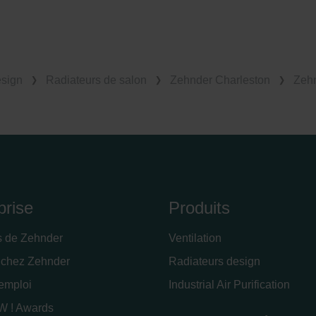
esign
Radiateurs de salon
Zehnder Charleston
Zehn
prise
Produits
s de Zehnder
Ventilation
 chez Zehnder
Radiateurs design
'emploi
Industrial Air Purification
 ! Awards