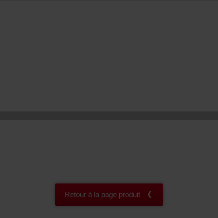
onal: Privacy Policy
atenschutz
świadczenie o ochronie danych Zehnder
ivacy Policy
Retour à la page produit