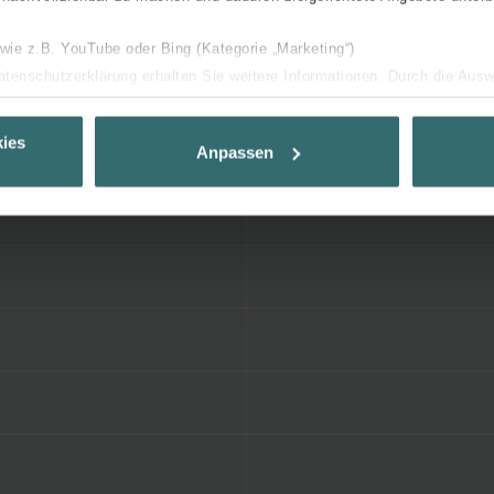
 wie z.B. YouTube oder Bing (Kategorie „Marketing“)
Datenschutzerklärung erhalten Sie weitere Informationen. Durch die Aus
ehnen sie ab. Bei der Auswahl von „Statistiken“ willigen Sie ein, dass w
Ihnen die bestmögliche Nutzererfahrung zu ermöglichen und Ihnen maß
ies
Anpassen
ur Verfügung zu stellen. Alle Einwilligungen können Sie selbstverständli
.
nder Group
cy
clarations de confidentialité
 s.r.o.: Zásady ochrany osobních údajů
tion des données
lítica de privacidad
ivacy
ndirme Sanayi ve Ticaret Limitet Şirketi: Web Sitesi Çerezleri
Privacyverklaringen