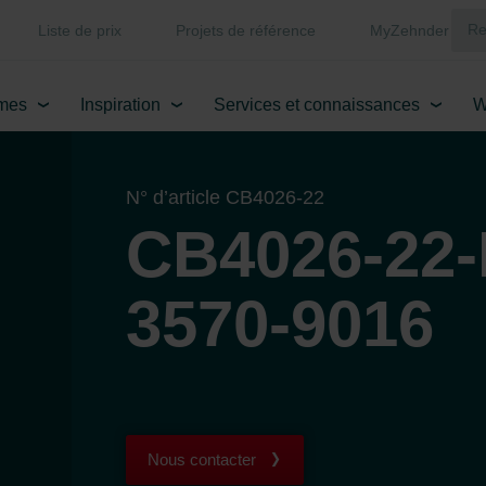
Liste de prix
Projets de référence
MyZehnder
mes
Inspiration
Services et connaissances
W
N° d’article CB4026-22
CB4026-22-
3570-9016
Nous contacter