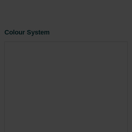
Sécurité accrue grâce au verrouillage des touches
Fonctionnement plus confortable grâce à la
possibilité de piloter le produit via l’application
Zehnder Connect
Colour System
Commodité avancée en créant des zones spécifiques
à la maison pour gérer plusieurs produits en même
temps