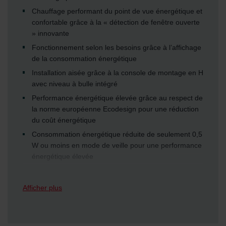
Chauffage performant du point de vue énergétique et
confortable grâce à la « détection de fenêtre ouverte
» innovante
Fonctionnement selon les besoins grâce à l’affichage
de la consommation énergétique
Installation aisée grâce à la console de montage en H
avec niveau à bulle intégré
Performance énergétique élevée grâce au respect de
la norme européenne Ecodesign pour une réduction
du coût énergétique
Consommation énergétique réduite de seulement 0,5
W ou moins en mode de veille pour une performance
énergétique élevée
Un capteur de mouvement permet d’économiser de
l’énergie grâce à une réduction de la température
Afficher plus
automatique en cas d’absence
Design esthétique avec unité de commande
parfaitement intégrée et écran rétro-éclairé