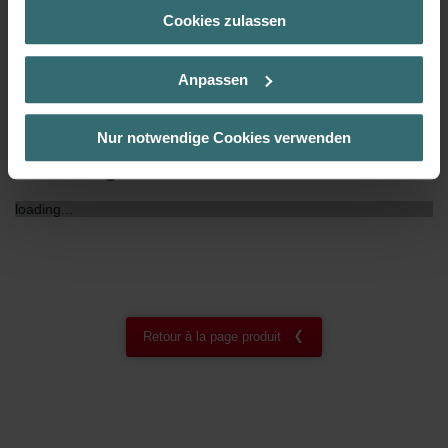
Cookies zulassen
Über „Details zeigen“ bzw. die Datenschutzerklärung erhalten
Certification NF
00
Sie weitere Informationen. Durch die Auswahl der Kategorie
nehmen Sie die jeweiligen Cookies an oder lehnen sie ab. Bei
Anpassen
der Auswahl von „Statistiken“ willigen Sie ein, dass wir Ihren
Besuchsverlauf auf unserer Website verwenden, um Ihnen die
bestmögliche Nutzererfahrung zu ermöglichen und Ihnen
Nur notwendige Cookies verwenden
maßgeschneiderte Informationen basierend auf Ihren Interessen
Téléchargements
zur Verfügung zu stellen. Alle Einwilligungen können Sie
selbstverständlich über einen Link in der Datenschutzerklärung
loading...
widerrufen.
Datenschutzerklärung der Zehnder Group
Zehnder Group AG: Data Privacy
Zehnder Group België nv/sa: Déclarations de confidentialité
Zehnder Group Czech Republic s.r.o.: Zásady ochrany
Retour à la page produit
osobních údajů
Zehnder Group France: Protection des données
Zehnder Group Ibérica SAU: Política de privacidad
Zehnder Group Italia S.r.l.: Privacy
Zehnder Group İç Mekan İklimlendirme Sanayi ve Ticaret