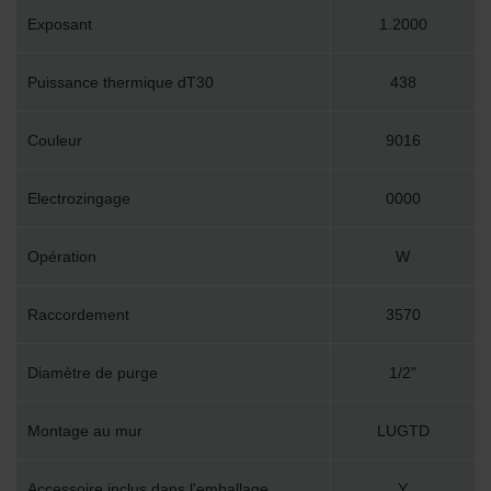
Exposant
1.2000
Puissance thermique dT30
438
Couleur
9016
Electrozingage
0000
Opération
W
Raccordement
3570
Diamètre de purge
1/2"
Montage au mur
LUGTD
Accessoire inclus dans l'emballage
Y