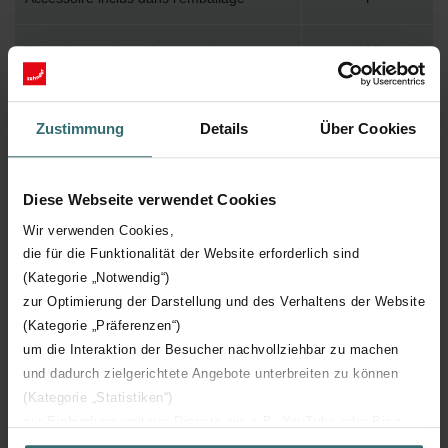
Température de surface maximum
120
Pression de service maximum
1000
Zustimmung
Details
Über Cookies
Longueur technique
2900 mm
Diese Webseite verwendet Cookies
Hauteur technique
233 mm
Wir verwenden Cookies,
die für die Funktionalität der Website erforderlich sind
Profondeur technique
55 mm
(Kategorie „Notwendig“)
zur Optimierung der Darstellung und des Verhaltens der Website
Nombre d'éléments
7
(Kategorie „Präferenzen“)
um die Interaktion der Besucher nachvollziehbar zu machen
Orientation
H
und dadurch zielgerichtete Angebote unterbreiten zu können
(Kategorie „Statistiken“)
zur Einbindung weiterer Dienste wie z.B. YouTube oder Bing
Certification CE
Y
(Kategorie „Marketing“)