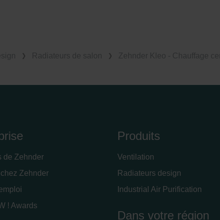
esign
Radiateurs de salon
Zehnder Kleo - Chauffage cen
prise
Produits
s de Zehnder
Ventilation
 chez Zehnder
Radiateurs design
'emploi
Industrial Air Purification
 ! Awards
Dans votre région