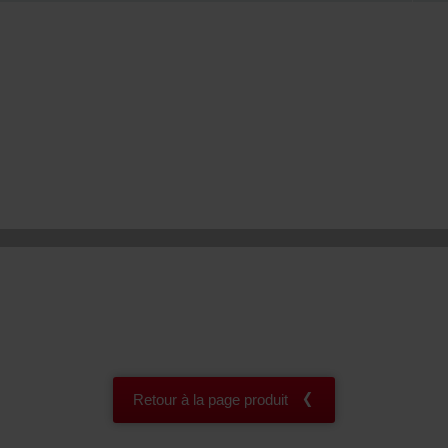
onal: Privacy Policy
atenschutz
świadczenie o ochronie danych Zehnder
ivacy Policy
Retour à la page produit