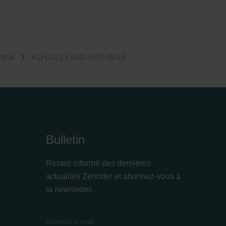
tral
KLH-022-L900-3570-9016
Bulletin
Restez informé des dernières
actualités Zehnder et abonnez-vous à
la newsletter.