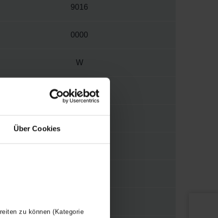
9016
0000
W
3570
1/2"
Über Cookies
LUGTD
Y
120
reiten zu können (Kategorie