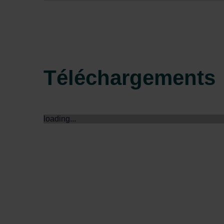
Zehnder Group Sales Internati
Zehnder Group Schweiz AG: D
Zehnder Polska Sp. z o.o.: O
Zehnder Group UK Limited: Pr
Téléchargements
loading...