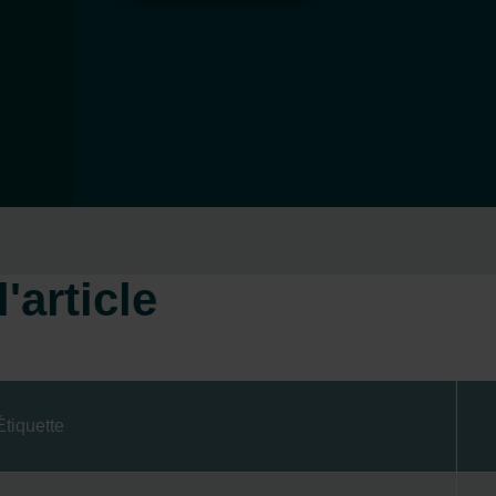
'article
Étiquette