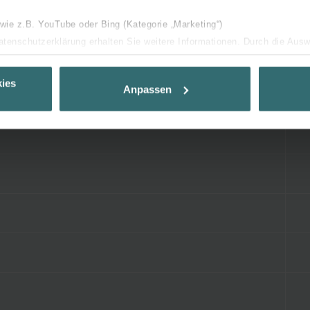
 wie z.B. YouTube oder Bing (Kategorie „Marketing“)
Datenschutzerklärung erhalten Sie weitere Informationen. Durch die Aus
ehnen sie ab. Bei der Auswahl von „Statistiken“ willigen Sie ein, dass w
Ihnen die bestmögliche Nutzererfahrung zu ermöglichen und Ihnen maß
ies
Anpassen
ur Verfügung zu stellen. Alle Einwilligungen können Sie selbstverständli
.
nder Group
cy
clarations de confidentialité
 s.r.o.: Zásady ochrany osobních údajů
tion des données
lítica de privacidad
ivacy
ndirme Sanayi ve Ticaret Limitet Şirketi: Web Sitesi Çerezleri
Privacyverklaringen