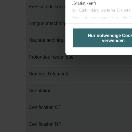
„Statistiken“)
Pression de service maximum
zur Einbindung weiterer Dienste
Über „Details zeigen“ bzw. die 
Longueur technique
die jeweiligen Cookies an oder l
unserer Website verwenden, um 
Nur notwendige Cook
Hauteur technique
verwenden
basierend auf Ihren Interessen z
Datenschutzerklärung widerrufen
Profondeur technique
Datenschutzerklärung der Zeh
Zehnder Group AG: Data Priva
Nombre d'éléments
Zehnder Group België nv/sa: Dé
Zehnder Group Czech Republic
Orientation
Zehnder Group France: Protec
Zehnder Group Ibérica SAU: Po
Certification CE
Zehnder Group Italia S.r.l.: Pr
Zehnder Group İç Mekan İklimle
Certification NF
Zehnder Group Nederland bv: 