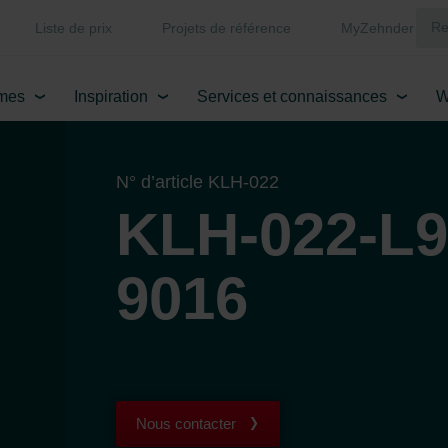
Liste de prix
Projets de référence
MyZehnder
mes
Inspiration
Services et connaissances
W
N° d’article KLH-022
KLH-022-L9
9016
Nous contacter