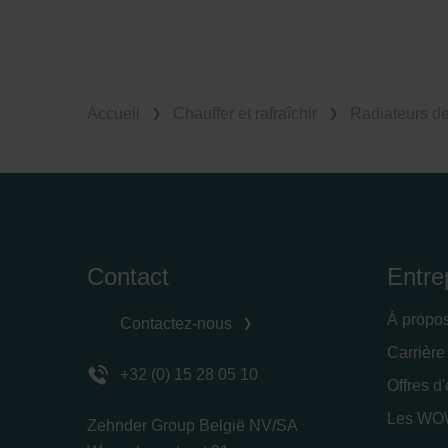
Accueil
Chauffer et rafraîchir
Radiateurs d
Contact
Entre
À propo
Contactez-nous
Carrière
+32 (0) 15 28 05 10
Offres d
Les WOW
Zehnder Group België NV/SA