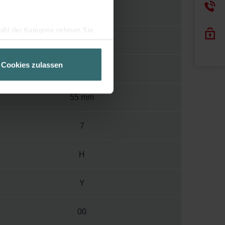
1000
wahl der Kategorie nehmen Sie
900 mm
ir Ihren Besuchsverlauf auf
geschneiderte Informationen
Cookies zulassen
233 mm
ch über einen Link in der
55 mm
7
H
Y
00