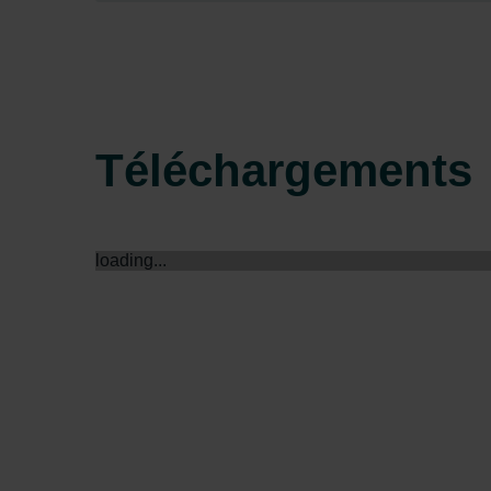
Zehnder Group Sales Internati
Zehnder Group Schweiz AG: D
Zehnder Polska Sp. z o.o.: O
Zehnder Group UK Limited: Pr
Téléchargements
loading...