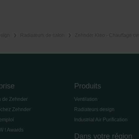
esign
Radiateurs de salon
Zehnder Kleo - Chauffage cen
prise
Produits
s de Zehnder
Ventilation
 chez Zehnder
Radiateurs design
'emploi
Industrial Air Purification
 ! Awards
Dans votre région