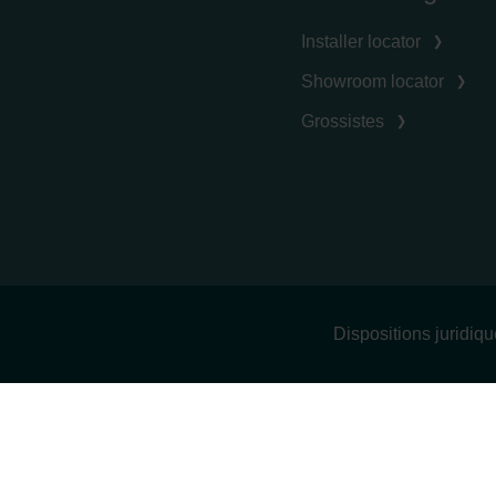
Installer locator
Showroom locator
Grossistes
Dispositions juridiq