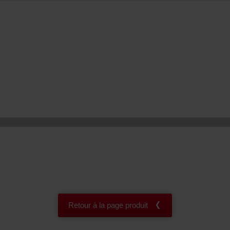
onal: Privacy Policy
atenschutz
świadczenie o ochronie danych Zehnder
ivacy Policy
Retour à la page produit