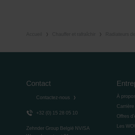
Accueil
Chauffer et rafraîchir
Radiateurs d
Contact
Entre
À propo
Contactez-nous
Carrière
+32 (0) 15 28 05 10
Offres d
Les WOW
Zehnder Group België NV/SA