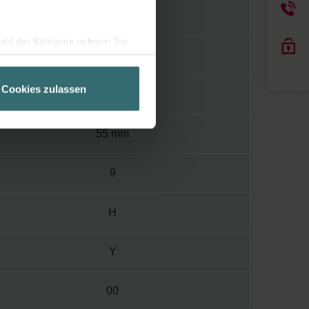
1000
wahl der Kategorie nehmen Sie
1000 mm
ir Ihren Besuchsverlauf auf
geschneiderte Informationen
Cookies zulassen
299 mm
ch über einen Link in der
55 mm
9
H
Y
00