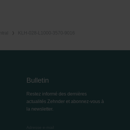
tral
KLH-028-L1000-3570-9016
Bulletin
Restez informé des dernières
actualités Zehnder et abonnez-vous à
la newsletter.