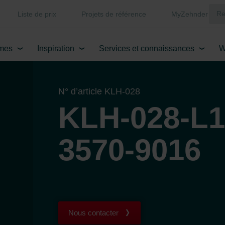
Liste de prix
Projets de référence
MyZehnder
mes
Inspiration
Services et connaissances
W
N° d’article KLH-028
KLH-028-L1
3570-9016
Nous contacter