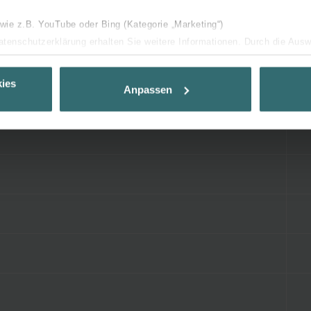
 wie z.B. YouTube oder Bing (Kategorie „Marketing“)
Datenschutzerklärung erhalten Sie weitere Informationen. Durch die Aus
ehnen sie ab. Bei der Auswahl von „Statistiken“ willigen Sie ein, dass w
Ihnen die bestmögliche Nutzererfahrung zu ermöglichen und Ihnen maß
ies
Anpassen
ur Verfügung zu stellen. Alle Einwilligungen können Sie selbstverständli
.
nder Group
cy
clarations de confidentialité
 s.r.o.: Zásady ochrany osobních údajů
tion des données
lítica de privacidad
ivacy
ndirme Sanayi ve Ticaret Limitet Şirketi: Web Sitesi Çerezleri
Privacyverklaringen