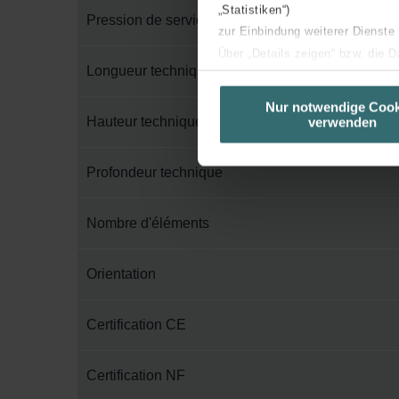
„Statistiken“)
Pression de service maximum
zur Einbindung weiterer Dienste
Über „Details zeigen“ bzw. die 
Longueur technique
die jeweiligen Cookies an oder l
unserer Website verwenden, um 
Nur notwendige Cook
Hauteur technique
verwenden
basierend auf Ihren Interessen z
Datenschutzerklärung widerrufen
Profondeur technique
Datenschutzerklärung der Zeh
Zehnder Group AG: Data Priva
Nombre d'éléments
Zehnder Group België nv/sa: Dé
Zehnder Group Czech Republic
Orientation
Zehnder Group France: Protec
Zehnder Group Ibérica SAU: Po
Certification CE
Zehnder Group Italia S.r.l.: Pr
Zehnder Group İç Mekan İklimle
Certification NF
Zehnder Group Nederland bv: 