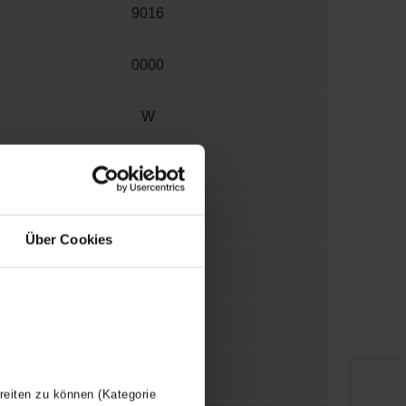
9016
0000
W
3570
1/2"
Über Cookies
LUGTD
Y
120
reiten zu können (Kategorie