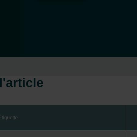
'article
Étiquette