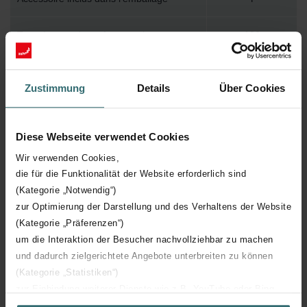
Température de surface maximum
120
Pression de service maximum
1000
Zustimmung
Details
Über Cookies
Longueur technique
800 mm
Diese Webseite verwendet Cookies
Hauteur technique
299 mm
Wir verwenden Cookies,
die für die Funktionalität der Website erforderlich sind
Profondeur technique
55 mm
(Kategorie „Notwendig“)
zur Optimierung der Darstellung und des Verhaltens der Website
Nombre d'éléments
9
(Kategorie „Präferenzen“)
um die Interaktion der Besucher nachvollziehbar zu machen
Orientation
H
und dadurch zielgerichtete Angebote unterbreiten zu können
(Kategorie „Statistiken“)
zur Einbindung weiterer Dienste wie z.B. YouTube oder Bing
Certification CE
Y
(Kategorie „Marketing“)