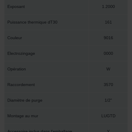
Exposant
1.2000
Puissance thermique dT30
161
Couleur
9016
Electrozingage
0000
Opération
W
Raccordement
3570
Diamètre de purge
1/2"
Montage au mur
LUGTD
Accessoire inclus dans l'emballage
Y