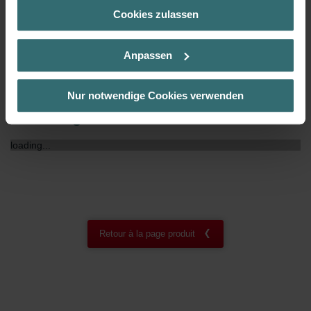
Cookies zulassen
Über „Details zeigen“ bzw. die Datenschutzerklärung erhalten
Certification NF
00
Sie weitere Informationen. Durch die Auswahl der Kategorie
nehmen Sie die jeweiligen Cookies an oder lehnen sie ab. Bei
Anpassen
der Auswahl von „Statistiken“ willigen Sie ein, dass wir Ihren
Besuchsverlauf auf unserer Website verwenden, um Ihnen die
bestmögliche Nutzererfahrung zu ermöglichen und Ihnen
Nur notwendige Cookies verwenden
maßgeschneiderte Informationen basierend auf Ihren Interessen
Téléchargements
zur Verfügung zu stellen. Alle Einwilligungen können Sie
selbstverständlich über einen Link in der Datenschutzerklärung
loading...
widerrufen.
Datenschutzerklärung der Zehnder Group
Zehnder Group AG: Data Privacy
Zehnder Group België nv/sa: Déclarations de confidentialité
Zehnder Group Czech Republic s.r.o.: Zásady ochrany
Retour à la page produit
osobních údajů
Zehnder Group France: Protection des données
Zehnder Group Ibérica SAU: Política de privacidad
Zehnder Group Italia S.r.l.: Privacy
Zehnder Group İç Mekan İklimlendirme Sanayi ve Ticaret