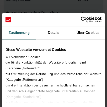
Accessoire inclus dans l'emballage
Y
Température de surface maximum
110
Zustimmung
Details
Über Cookies
Pression de service maximum
400
Diese Webseite verwendet Cookies
Longueur technique
400 mm
Wir verwenden Cookies,
die für die Funktionalität der Website erforderlich sind
Hauteur technique
1225 mm
(Kategorie „Notwendig“)
zur Optimierung der Darstellung und des Verhaltens der Website
Profondeur technique
39 mm
(Kategorie „Präferenzen“)
um die Interaktion der Besucher nachvollziehbar zu machen
Orientation
H
und dadurch zielgerichtete Angebote unterbreiten zu können
(Kategorie „Statistiken“)
Certification CE
Y
zur Einbindung weiterer Dienste wie z.B. YouTube oder Bing