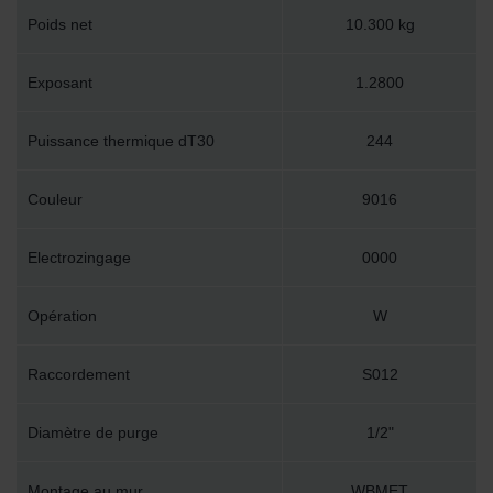
Poids net
10.300 kg
Exposant
1.2800
Puissance thermique dT30
244
Couleur
9016
Electrozingage
0000
Opération
W
Raccordement
S012
Diamètre de purge
1/2"
Montage au mur
WBMET