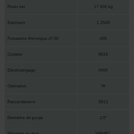
Poids net
17.900 kg
Exposant
1.2500
Puissance thermique dT30
408
Couleur
9016
Electrozingage
0000
Opération
W
Raccordement
S012
Diamètre de purge
1/2"
Montage au mur
WBMET