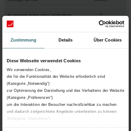
Accessoire inclus dans l'emballage
Y
Température de surface maximum
110
Zustimmung
Details
Über Cookies
Pression de service maximum
400
Diese Webseite verwendet Cookies
Longueur technique
595 mm
Wir verwenden Cookies,
die für die Funktionalität der Website erforderlich sind
Hauteur technique
1500 mm
(Kategorie „Notwendig“)
zur Optimierung der Darstellung und des Verhaltens der Website
Profondeur technique
39 mm
(Kategorie „Präferenzen“)
um die Interaktion der Besucher nachvollziehbar zu machen
Orientation
V
und dadurch zielgerichtete Angebote unterbreiten zu können
(Kategorie „Statistiken“)
Certification CE
Y
zur Einbindung weiterer Dienste wie z.B. YouTube oder Bing