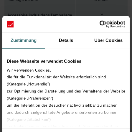
Accessoire inclus dans l'emballage
Y
Température de surface maximum
110
Zustimmung
Details
Über Cookies
Pression de service maximum
400
Diese Webseite verwendet Cookies
Longueur technique
490 mm
Wir verwenden Cookies,
die für die Funktionalität der Website erforderlich sind
Hauteur technique
2000 mm
(Kategorie „Notwendig“)
zur Optimierung der Darstellung und des Verhaltens der Website
Profondeur technique
39 mm
(Kategorie „Präferenzen“)
um die Interaktion der Besucher nachvollziehbar zu machen
Orientation
V
und dadurch zielgerichtete Angebote unterbreiten zu können
(Kategorie „Statistiken“)
Certification CE
Y
zur Einbindung weiterer Dienste wie z.B. YouTube oder Bing