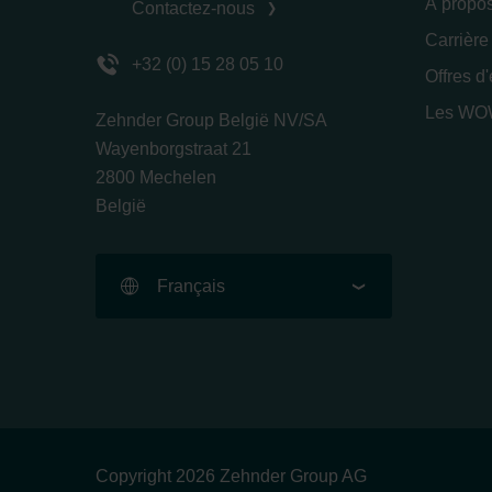
À propo
Contactez-nous
Carrière
+32 (0) 15 28 05 10
Offres d
Les WOW
Zehnder Group België NV/SA
Wayenborgstraat 21
2800 Mechelen
België
Français
Copyright 2026 Zehnder Group AG