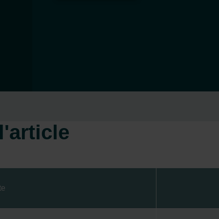
'article
te