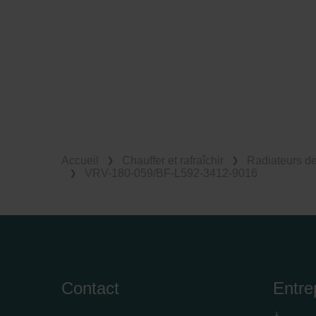
Accueil
Chauffer et rafraîchir
Radiateurs d
VRV-180-059/BF-L592-3412-9016
Contact
Entre