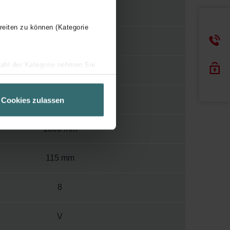
Y
reiten zu können (Kategorie
120
wahl der Kategorie nehmen Sie
400
ir Ihren Besuchsverlauf auf
geschneiderte Informationen
592 mm
Cookies zulassen
ch über einen Link in der
1800 mm
115 mm
8
V