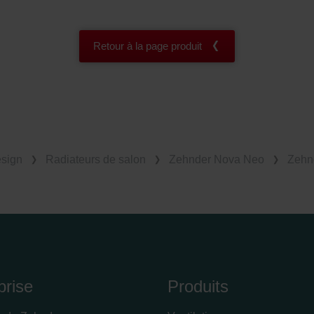
Retour à la page produit
esign
Radiateurs de salon
Zehnder Nova Neo
Zehn
prise
Produits