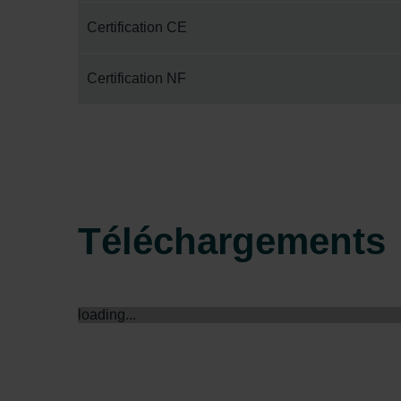
Zehnder Group İç Mekan İklimle
Certification CE
Zehnder Group Nederland bv: 
Zehnder Group Sales Internati
Certification NF
Zehnder Group Schweiz AG: D
Zehnder Polska Sp. z o.o.: O
Zehnder Group UK Limited: Pr
Téléchargements
loading...