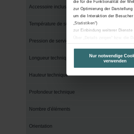
die für die Funktionalität der We
Accessoire inclus dans l'emballage
zur Optimierung der Darstellung
um die Interaktion der Besucher
„Statistiken“)
Température de surface maximum
zur Einbindung weiterer Dienste
Über „Details zeigen“ bzw. die 
Pression de service maximum
die jeweiligen Cookies an oder l
unserer Website verwenden, um 
Nur notwendige Cook
Longueur technique
verwenden
basierend auf Ihren Interessen z
Datenschutzerklärung widerrufen
Hauteur technique
Datenschutzerklärung der Zeh
Profondeur technique
Zehnder Group AG: Data Priva
Zehnder Group België nv/sa: Dé
Zehnder Group Czech Republic
Nombre d'éléments
Zehnder Group France: Protec
Zehnder Group Ibérica SAU: Po
Orientation
Zehnder Group Italia S.r.l.: Pr