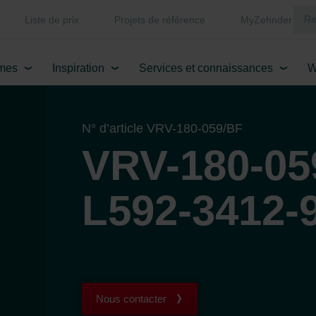
Liste de prix
Projets de référence
MyZehnder
mes
Inspiration
Services et connaissances
W
N° d’article VRV-180-059/BF
VRV-180-05
L592-3412-
Nous contacter