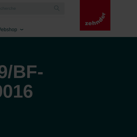
ebshop
9/BF-
9016