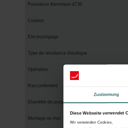
Puissance thermique dT30
Couleur
Electrozingage
Type de résistance électrique
Opération
Raccordement
Zustimmung
Diamètre de purge
Diese Webseite verwendet 
Montage au mur
Wir verwenden Cookies,