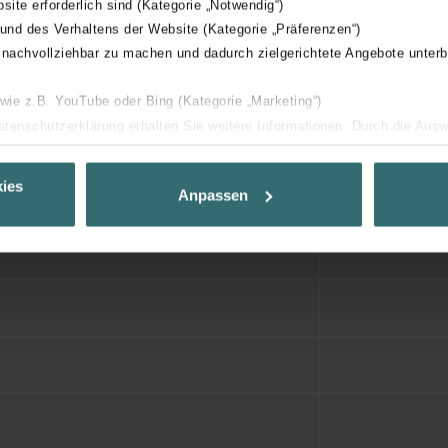
bsite erforderlich sind (Kategorie „Notwendig“)
 und des Verhaltens der Website (Kategorie „Präferenzen“)
 nachvollziehbar zu machen und dadurch zielgerichtete Angebote unterb
 wie z.B. YouTube oder Bing (Kategorie „Marketing“)
Datenschutzerklärung erhalten Sie weitere Informationen. Durch die Aus
ehnen sie ab. Bei der Auswahl von „Statistiken“ willigen Sie ein, dass w
Ihnen die bestmögliche Nutzererfahrung zu ermöglichen und Ihnen maß
ies
Anpassen
ur Verfügung zu stellen. Alle Einwilligungen können Sie selbstverständli
.
nder Group
cy
clarations de confidentialité
 s.r.o.: Zásady ochrany osobních údajů
tion des données
lítica de privacidad
ivacy