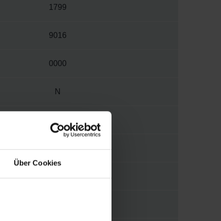
1799
9016
0000
N
M
3412
Über Cookies
1/4"
MORA