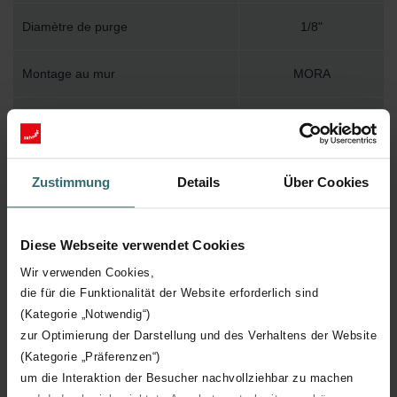
Diamètre de purge
1/8"
Montage au mur
MORA
Accessoire inclus dans l'emballage
Y
Température de surface maximum
120
Zustimmung
Details
Über Cookies
Pression de service maximum
400
Diese Webseite verwendet Cookies
Longueur technique
592 mm
Wir verwenden Cookies,
die für die Funktionalität der Website erforderlich sind
Hauteur technique
1800 mm
(Kategorie „Notwendig“)
zur Optimierung der Darstellung und des Verhaltens der Website
Profondeur technique
115 mm
(Kategorie „Präferenzen“)
um die Interaktion der Besucher nachvollziehbar zu machen