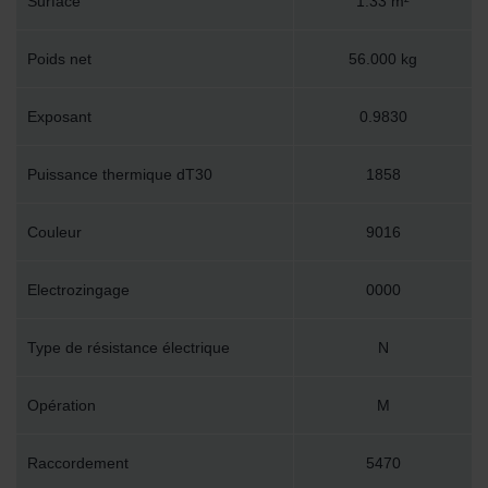
Surface
1.33 m²
Poids net
56.000 kg
Exposant
0.9830
Puissance thermique dT30
1858
Couleur
9016
Electrozingage
0000
Type de résistance électrique
N
Opération
M
Raccordement
5470