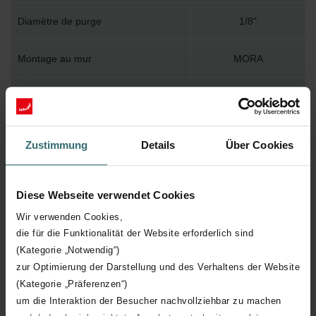
Diamètre de purge
1/8"
Montage au mur
MORA
Accessoire inclus dans l'emballage
Y
Température de surface maximum
120
Zustimmung
Details
Über Cookies
Pression de service maximum
400
Diese Webseite verwendet Cookies
Longueur technique
740 mm
Wir verwenden Cookies,
die für die Funktionalität der Website erforderlich sind
Hauteur technique
1800 mm
(Kategorie „Notwendig“)
zur Optimierung der Darstellung und des Verhaltens der Website
Profondeur technique
115 mm
(Kategorie „Präferenzen“)
um die Interaktion der Besucher nachvollziehbar zu machen