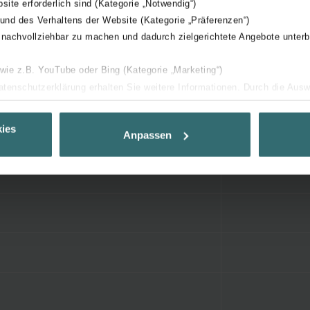
bsite erforderlich sind (Kategorie „Notwendig“)
 und des Verhaltens der Website (Kategorie „Präferenzen“)
 nachvollziehbar zu machen und dadurch zielgerichtete Angebote unterb
 wie z.B. YouTube oder Bing (Kategorie „Marketing“)
Datenschutzerklärung erhalten Sie weitere Informationen. Durch die Aus
ehnen sie ab. Bei der Auswahl von „Statistiken“ willigen Sie ein, dass w
Ihnen die bestmögliche Nutzererfahrung zu ermöglichen und Ihnen maß
ies
Anpassen
ur Verfügung zu stellen. Alle Einwilligungen können Sie selbstverständli
.
nder Group
cy
clarations de confidentialité
 s.r.o.: Zásady ochrany osobních údajů
tion des données
lítica de privacidad
ivacy