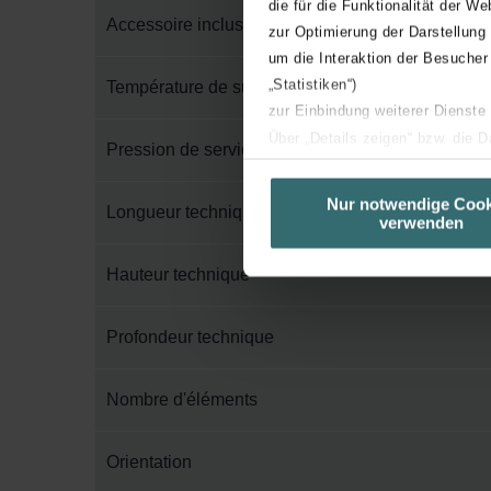
die für die Funktionalität der We
Accessoire inclus dans l'emballage
zur Optimierung der Darstellung
um die Interaktion der Besucher
„Statistiken“)
Température de surface maximum
zur Einbindung weiterer Dienste
Über „Details zeigen“ bzw. die 
Pression de service maximum
die jeweiligen Cookies an oder l
unserer Website verwenden, um 
Nur notwendige Cook
Longueur technique
verwenden
basierend auf Ihren Interessen z
Datenschutzerklärung widerrufen
Hauteur technique
Datenschutzerklärung der Zeh
Profondeur technique
Zehnder Group AG: Data Priva
Zehnder Group België nv/sa: Dé
Zehnder Group Czech Republic
Nombre d'éléments
Zehnder Group France: Protec
Zehnder Group Ibérica SAU: Po
Orientation
Zehnder Group Italia S.r.l.: Pr