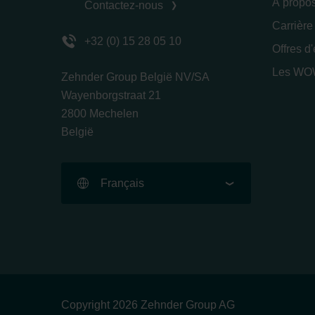
À propo
Contactez-nous
Carrière
+32 (0) 15 28 05 10
Offres d
Les WOW
Zehnder Group België NV/SA
Wayenborgstraat 21
2800 Mechelen
België
Français
Copyright 2026 Zehnder Group AG