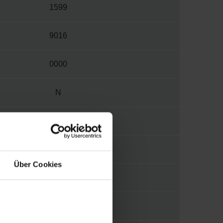
1599
9016
0000
N
M
V015
Über Cookies
1/4"
MORA