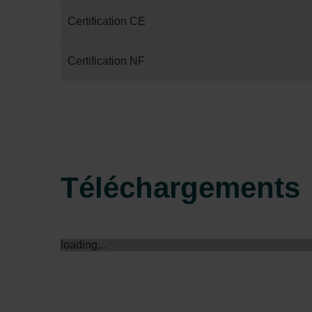
Zehnder Group İç Mekan İklimle
Certification CE
Zehnder Group Nederland bv: 
Zehnder Group Sales Internati
Certification NF
Zehnder Group Schweiz AG: D
Zehnder Polska Sp. z o.o.: O
Zehnder Group UK Limited: Pr
Téléchargements
loading...