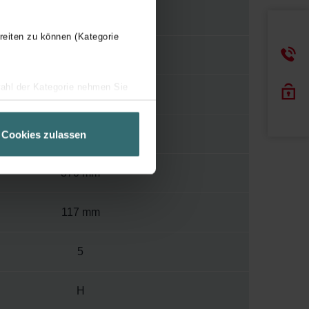
Y
reiten zu können (Kategorie
120
wahl der Kategorie nehmen Sie
400
ir Ihren Besuchsverlauf auf
geschneiderte Informationen
1404 mm
Cookies zulassen
ch über einen Link in der
370 mm
117 mm
5
H