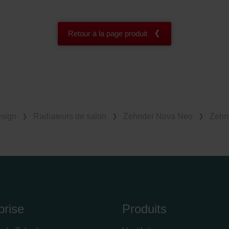
Retour à la page produit
esign
Radiateurs de salon
Zehnder Nova Neo
Zehn
prise
Produits