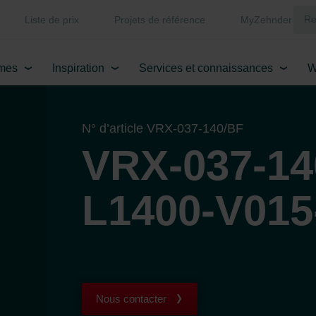
Liste de prix
Projets de référence
MyZehnder
mes
Inspiration
Services et connaissances
W
N° d’article VRX-037-140/BF
VRX-037-14
L1400-V015
Nous contacter