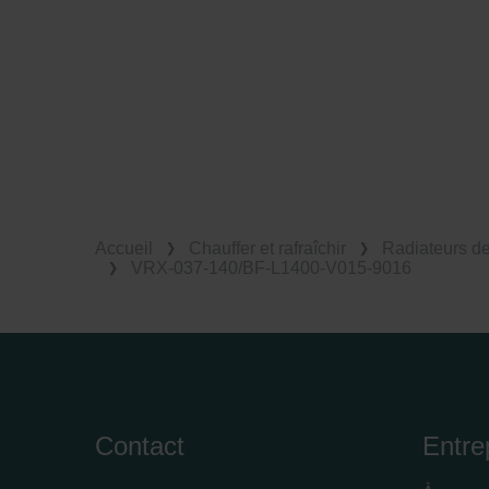
Accueil
Chauffer et rafraîchir
Radiateurs d
VRX-037-140/BF-L1400-V015-9016
Contact
Entre