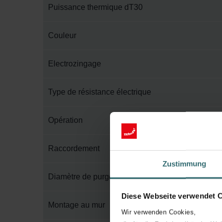
Puissance thermique dT30
Couleur
Electrozingage
Type de résistance électrique
Opération
Raccordement
Zustimmung
Diamètre de purge
Diese Webseite verwendet 
Montage au mur
Wir verwenden Cookies,