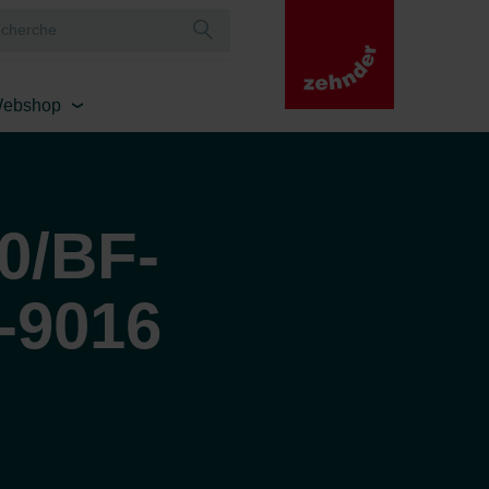
ebshop
0/BF-
-9016