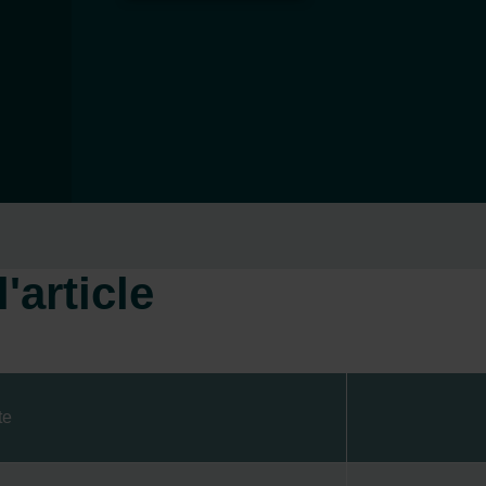
'article
te