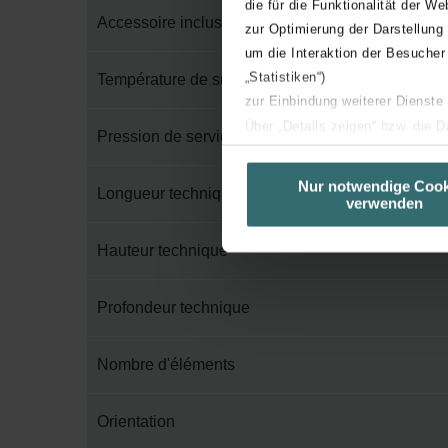
die für die Funktionalität der We
Accessoire inclus dans l'emballage
zur Optimierung der Darstellung
um die Interaktion der Besucher
„Statistiken“)
Température de surface maximum
zur Einbindung weiterer Dienste
Über „Details zeigen“ bzw. die 
Pression de service maximum
die jeweiligen Cookies an oder l
unserer Website verwenden, um 
Nur notwendige Cook
Longueur technique
verwenden
basierend auf Ihren Interessen z
Datenschutzerklärung widerrufen
Hauteur technique
Datenschutzerklärung der Zeh
Profondeur technique
Zehnder Group AG: Data Priva
Zehnder Group België nv/sa: Dé
Zehnder Group Czech Republic
Nombre d'éléments
Zehnder Group France: Protec
Zehnder Group Ibérica SAU: Po
Orientation
Zehnder Group Italia S.r.l.: Pr