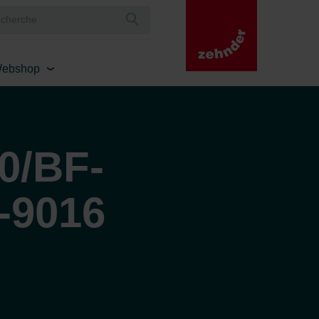
ebshop
0/BF-
-9016