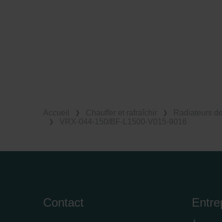
Accueil
Chauffer et rafraîchir
Radiateurs d
VRX-044-150/BF-L1500-V015-9016
Contact
Entre