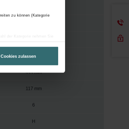
Y
reiten zu können (Kategorie
120
wahl der Kategorie nehmen Sie
400
ir Ihren Besuchsverlauf auf
geschneiderte Informationen
1504 mm
Cookies zulassen
ch über einen Link in der
444 mm
117 mm
6
H