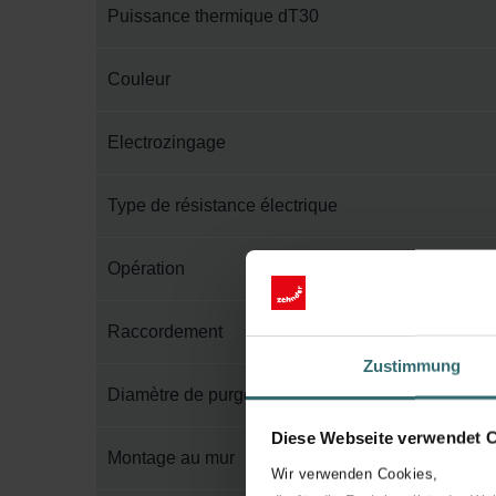
Puissance thermique dT30
Couleur
Electrozingage
Type de résistance électrique
Opération
Raccordement
Zustimmung
Diamètre de purge
Diese Webseite verwendet 
Montage au mur
Wir verwenden Cookies,