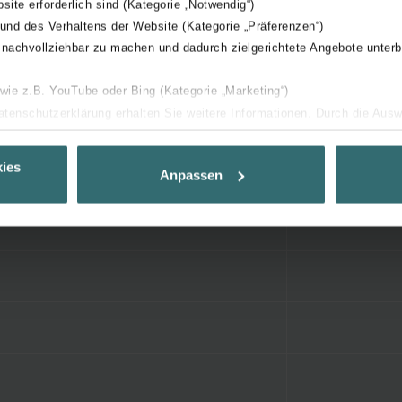
bsite erforderlich sind (Kategorie „Notwendig“)
 und des Verhaltens der Website (Kategorie „Präferenzen“)
 nachvollziehbar zu machen und dadurch zielgerichtete Angebote unterb
 wie z.B. YouTube oder Bing (Kategorie „Marketing“)
Datenschutzerklärung erhalten Sie weitere Informationen. Durch die Aus
ehnen sie ab. Bei der Auswahl von „Statistiken“ willigen Sie ein, dass w
Ihnen die bestmögliche Nutzererfahrung zu ermöglichen und Ihnen maß
ies
Anpassen
ur Verfügung zu stellen. Alle Einwilligungen können Sie selbstverständli
.
nder Group
cy
clarations de confidentialité
 s.r.o.: Zásady ochrany osobních údajů
tion des données
lítica de privacidad
ivacy