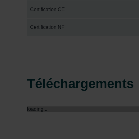
Zehnder Group İç Mekan İklimle
Certification CE
Zehnder Group Nederland bv: 
Zehnder Group Sales Internati
Certification NF
Zehnder Group Schweiz AG: D
Zehnder Polska Sp. z o.o.: O
Zehnder Group UK Limited: Pr
Téléchargements
loading...