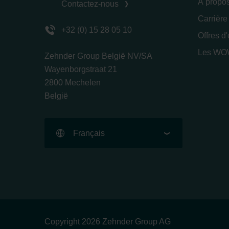
À propo
Contactez-nous
Carrière
+32 (0) 15 28 05 10
Offres d
Les WOW
Zehnder Group België NV/SA
Wayenborgstraat 21
2800 Mechelen
België
Français
Copyright 2026 Zehnder Group AG