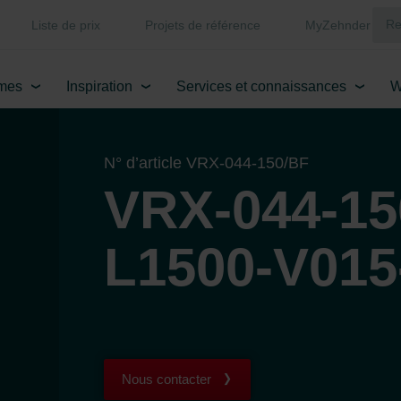
Liste de prix
Projets de référence
MyZehnder
mes
Inspiration
Services et connaissances
W
N° d’article VRX-044-150/BF
VRX-044-15
L1500-V015
Nous contacter