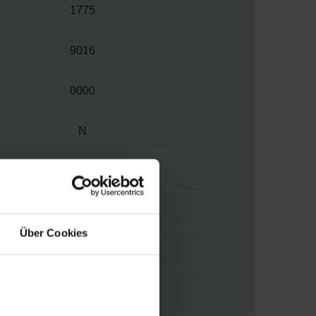
1775
9016
0000
N
M
V015
Über Cookies
1/4"
MORA