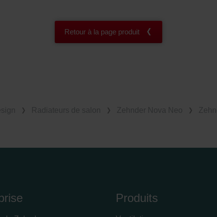
Retour à la page produit
esign
Radiateurs de salon
Zehnder Nova Neo
Zehn
prise
Produits