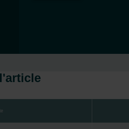
'article
te