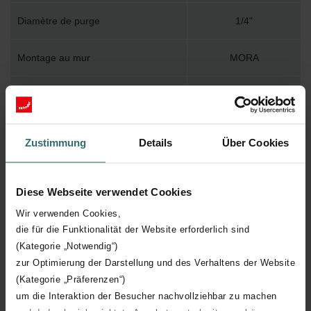
Diamètre de purge
1/4"
Montage au mur
MORA
Accessoire inclus dans l'emballage
Y
Température de surface maximum
120
Zustimmung
Details
Über Cookies
Pression de service maximum
400
Diese Webseite verwendet Cookies
Longueur technique
1204 mm
Wir verwenden Cookies,
die für die Funktionalität der Website erforderlich sind
Hauteur technique
592 mm
(Kategorie „Notwendig“)
zur Optimierung der Darstellung und des Verhaltens der Website
Profondeur technique
117 mm
(Kategorie „Präferenzen“)
um die Interaktion der Besucher nachvollziehbar zu machen