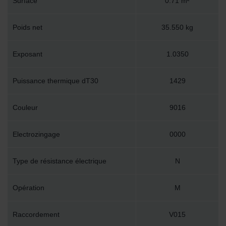
Surface
0.71 m²
Poids net
35.550 kg
Exposant
1.0350
Puissance thermique dT30
1429
Couleur
9016
Electrozingage
0000
Type de résistance électrique
N
Opération
M
Raccordement
V015