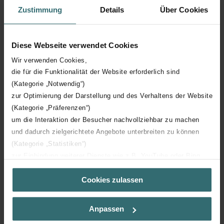
La façade plate du Radiapanel de Zehnder garantit une grande
Zustimmung
Details
Über Cookies
surface de chauffe et donc un rendement thermique élevé. Par
conséquent, le radiateur est également capable de chauffer
confortablement de grandes pièces avec un temps de réponse
Diese Webseite verwendet Cookies
court. Si vous souhaitez encore plus de chaleur, choisissez un
Radiapanel avec des ailettes de convection pour une puissance
Wir verwenden Cookies,
accrue dans la pièce.
die für die Funktionalität der Website erforderlich sind
(Kategorie „Notwendig“)
zur Optimierung der Darstellung und des Verhaltens der Website
(Kategorie „Präferenzen“)
um die Interaktion der Besucher nachvollziehbar zu machen
und dadurch zielgerichtete Angebote unterbreiten zu können
(Kategorie „Statistiken“)
zur Einbindung weiterer Dienste wie z.B. YouTube oder Bing
(Kategorie „Marketing“)
Cookies zulassen
Über „Details zeigen“ bzw. die Datenschutzerklärung erhalten
Sie weitere Informationen. Durch die Auswahl der Kategorie
nehmen Sie die jeweiligen Cookies an oder lehnen sie ab. Bei
Anpassen
der Auswahl von „Statistiken“ willigen Sie ein, dass wir Ihren
Besuchsverlauf auf unserer Website verwenden, um Ihnen die