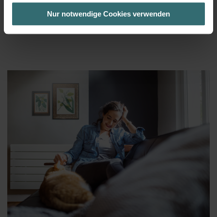
bestmögliche Nutzererfahrung zu ermöglichen und Ihnen
Nur notwendige Cookies verwenden
maßgeschneiderte Informationen basierend auf Ihren Interessen
zur Verfügung zu stellen. Alle Einwilligungen können Sie
selbstverständlich über einen Link in der Datenschutzerklärung
widerrufen.
Datenschutzerklärung der Zehnder Group
Zehnder Group AG: Data Privacy
Zehnder Group België nv/sa: Déclarations de confidentialité
Zehnder Group Czech Republic s.r.o.: Zásady ochrany
osobních údajů
Zehnder Group France: Protection des données
Zehnder Group Ibérica SAU: Política de privacidad
Zehnder Group Italia S.r.l.: Privacy
Zehnder Group İç Mekan İklimlendirme Sanayi ve Ticaret
Limitet Şirketi: Web Sitesi Çerezleri
Zehnder Group Nederland bv: Privacyverklaringen
Zehnder Group Sales International: Privacy Policy
Zehnder Group Schweiz AG: Datenschutz
Zehnder Polska Sp. z o.o.: Oświadczenie o ochronie