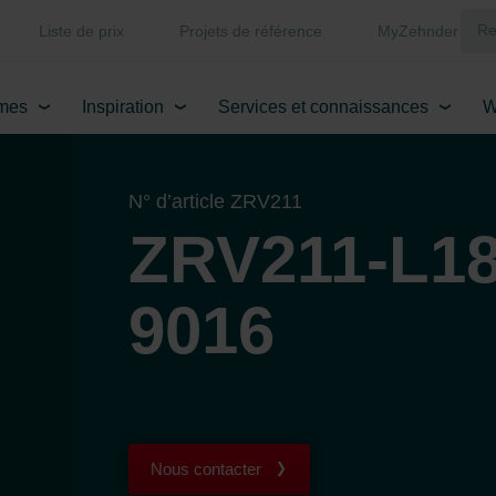
Liste de prix
Projets de référence
MyZehnder
mes
Inspiration
Services et connaissances
W
N° d’article ZRV211
ZRV211-L18
9016
Nous contacter