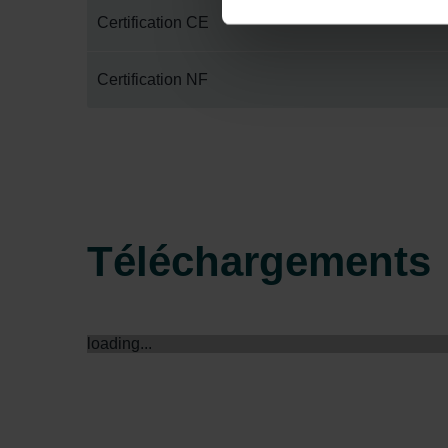
Datenschutzerklärung widerrufen
Certification CE
Datenschutzerklärung der Zeh
Certification NF
Zehnder Group AG: Data Priva
Zehnder Group België nv/sa: Dé
Zehnder Group Czech Republic
Zehnder Group France: Protec
Zehnder Group Ibérica SAU: Po
Zehnder Group Italia S.r.l.: Pr
Zehnder Group İç Mekan İklimle
Téléchargements
Zehnder Group Nederland bv: 
Zehnder Group Sales Internati
Zehnder Group Schweiz AG: D
Zehnder Polska Sp. z o.o.: O
loading...
Zehnder Group UK Limited: Pr