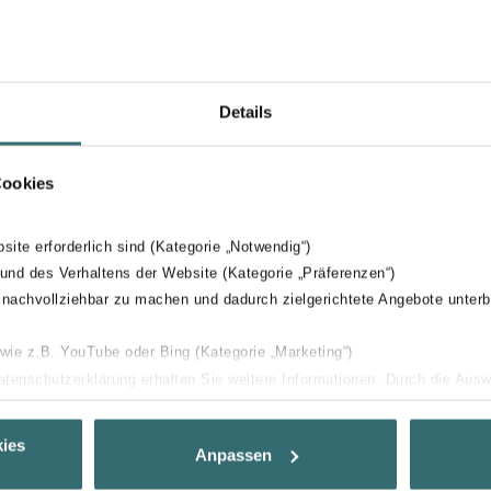
Details
Cookies
bsite erforderlich sind (Kategorie „Notwendig“)
 und des Verhaltens der Website (Kategorie „Präferenzen“)
 nachvollziehbar zu machen und dadurch zielgerichtete Angebote unterb
 wie z.B. YouTube oder Bing (Kategorie „Marketing“)
Datenschutzerklärung erhalten Sie weitere Informationen. Durch die Aus
ehnen sie ab. Bei der Auswahl von „Statistiken“ willigen Sie ein, dass w
Ihnen die bestmögliche Nutzererfahrung zu ermöglichen und Ihnen maß
ies
Anpassen
ur Verfügung zu stellen. Alle Einwilligungen können Sie selbstverständli