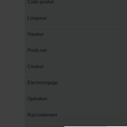
Code produit
Longueur
Hauteur
Poids net
Couleur
Electrozingage
Opération
Raccordement