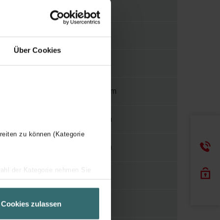
1/2"
N
Über Cookies
N
1800 mm
70 mm
reiten zu können (Kategorie
73 mm
wahl der Kategorie nehmen Sie
1
ir Ihren Besuchsverlauf auf
geschneiderte Informationen
H
Cookies zulassen
ch über einen Link in der