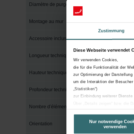
Diamètre de purge
Montage au mur
Zustimmung
Accessoire inclus dans l'emballage
Diese Webseite verwendet 
Longueur technique
Wir verwenden Cookies,
die für die Funktionalität der We
Hauteur technique
zur Optimierung der Darstellung
um die Interaktion der Besucher
„Statistiken“)
Profondeur technique
zur Einbindung weiterer Dienste
Über „Details zeigen“ bzw. die 
Nombre d'éléments
die jeweiligen Cookies an oder l
unserer Website verwenden, um 
Nur notwendige Cook
Orientation
verwenden
basierend auf Ihren Interessen z