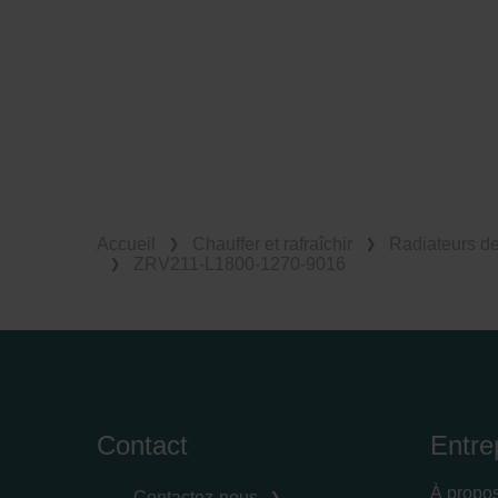
Accueil
Chauffer et rafraîchir
Radiateurs d
ZRV211-L1800-1270-9016
Contact
Entre
À propo
Contactez-nous