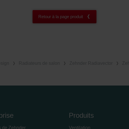
Retour à la page produit
esign
Radiateurs de salon
Zehnder Radiavector
Zeh
prise
Produits
s de Zehnder
Ventilation