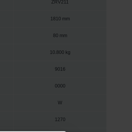
ZRV211
1810 mm
80 mm
10.800 kg
9016
0000
W
1270