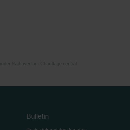
nder Radiavector - Chauffage central
Bulletin
Restez informé des dernières