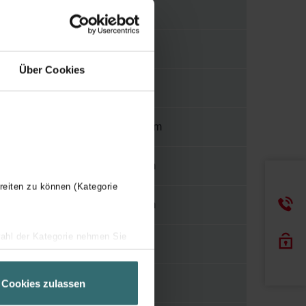
1/2"
N
Über Cookies
N
2800 mm
70 mm
reiten zu können (Kategorie
73 mm
wahl der Kategorie nehmen Sie
1
ir Ihren Besuchsverlauf auf
geschneiderte Informationen
H
Cookies zulassen
ch über einen Link in der