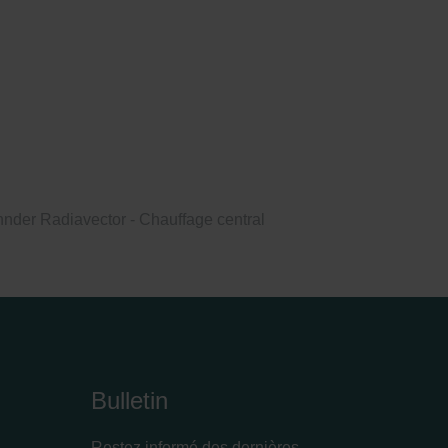
nder Radiavector - Chauffage central
Bulletin
Restez informé des dernières