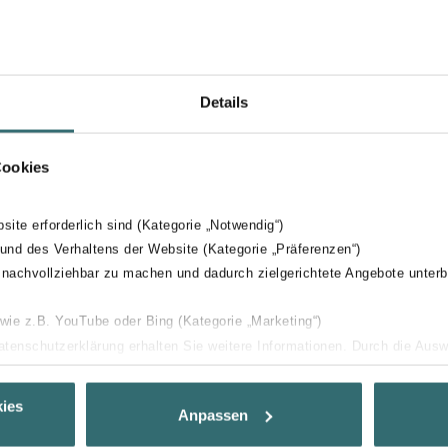
Details
Cookies
bsite erforderlich sind (Kategorie „Notwendig“)
 und des Verhaltens der Website (Kategorie „Präferenzen“)
 nachvollziehbar zu machen und dadurch zielgerichtete Angebote unterb
 wie z.B. YouTube oder Bing (Kategorie „Marketing“)
Datenschutzerklärung erhalten Sie weitere Informationen. Durch die Aus
ehnen sie ab. Bei der Auswahl von „Statistiken“ willigen Sie ein, dass w
Ihnen die bestmögliche Nutzererfahrung zu ermöglichen und Ihnen maß
ies
Anpassen
ur Verfügung zu stellen. Alle Einwilligungen können Sie selbstverständli