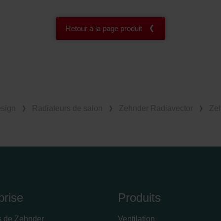
Retour à la page produit
esign
Radiateurs de salon
Zehnder Radiavector
Zeh
prise
Produits
s de Zehnder
Ventilation