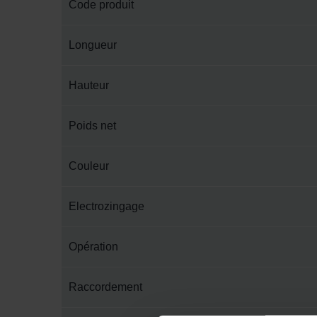
Code produit
Longueur
Hauteur
Poids net
Couleur
Electrozingage
Opération
Raccordement