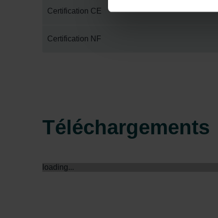
Datenschutzerklärung widerrufen
Certification CE
Datenschutzerklärung der Zeh
Certification NF
Zehnder Group AG: Data Priva
Zehnder Group België nv/sa: Dé
Zehnder Group Czech Republic
Zehnder Group France: Protec
Zehnder Group Ibérica SAU: Po
Zehnder Group Italia S.r.l.: Pr
Zehnder Group İç Mekan İklimle
Téléchargements
Zehnder Group Nederland bv: 
Zehnder Group Sales Internati
Zehnder Group Schweiz AG: D
Zehnder Polska Sp. z o.o.: O
loading...
Zehnder Group UK Limited: Pr