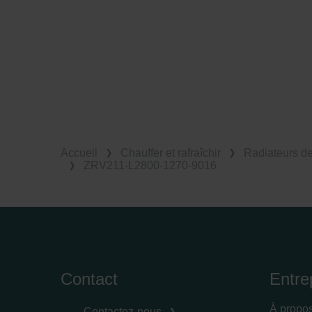
Accueil
Chauffer et rafraîchir
Radiateurs d
ZRV211-L2800-1270-9016
Contact
Entre
À propo
Contactez-nous