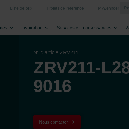
Liste de prix
Projets de référence
MyZehnder
mes
Inspiration
Services et connaissances
W
N° d’article ZRV211
ZRV211-L28
9016
Nous contacter