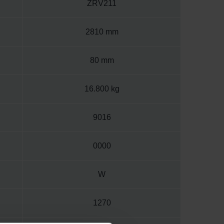
ZRV211
2810 mm
80 mm
16.800 kg
9016
0000
W
1270