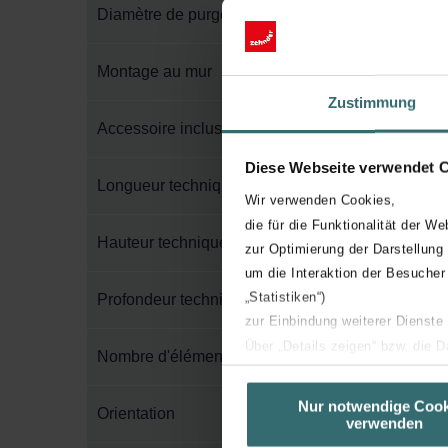
Diamètre de purge
Montage au mur
Zustimmung
Accessoire inclus dans l'emballage
Diese Webseite verwendet 
Longueur technique
Wir verwenden Cookies,
die für die Funktionalität der We
Hauteur technique
zur Optimierung der Darstellung
um die Interaktion der Besucher
„Statistiken“)
Profondeur technique
zur Einbindung weiterer Dienste
Über „Details zeigen“ bzw. die 
Nombre d'éléments
die jeweiligen Cookies an oder l
unserer Website verwenden, um 
Nur notwendige Cook
Orientation
verwenden
basierend auf Ihren Interessen z