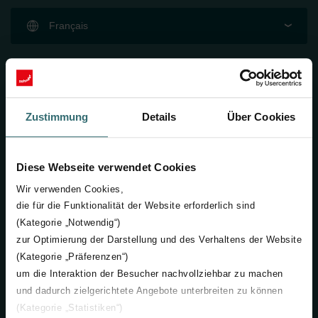
Français
Entreprise
À propos de Zehnder
Zustimmung
Details
Über Cookies
Carrière chez Zehnder
Offres d'emploi
Les WOW ! Awards
Diese Webseite verwendet Cookies
Wir verwenden Cookies,
Produits
die für die Funktionalität der Website erforderlich sind
Ventilation
(Kategorie „Notwendig“)
zur Optimierung der Darstellung und des Verhaltens der Website
Radiateurs design
(Kategorie „Präferenzen“)
Industrial Air Purification
um die Interaktion der Besucher nachvollziehbar zu machen
und dadurch zielgerichtete Angebote unterbreiten zu können
Dans votre région
(Kategorie „Statistiken“)