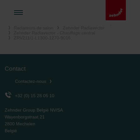
Accueil
Chauffer et rafraîchir
Radiateurs design
Radiateurs de salon
Zehnder Radiavector
Zehnder Radiavector - Chauffage central
ZRV211/1-L1300-1270-9016
Contact
Contactez-nous
+32 (0) 15 28 05 10
Zehnder Group België NV/SA
Wayenborgstraat 21
2800 Mechelen
België