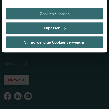
zur Einbindung weiterer Dienste wie z.B. YouTube oder Bing
Installer locator
(Kategorie „Marketing“)
Showroom locator
Cookies zulassen
Über „Details zeigen“ bzw. die Datenschutzerklärung erhalten
Grossistes
Sie weitere Informationen. Durch die Auswahl der Kategorie
nehmen Sie die jeweiligen Cookies an oder lehnen sie ab. Bei
Anpassen
der Auswahl von „Statistiken“ willigen Sie ein, dass wir Ihren
Bulletin
Besuchsverlauf auf unserer Website verwenden, um Ihnen die
bestmögliche Nutzererfahrung zu ermöglichen und Ihnen
Nur notwendige Cookies verwenden
Restez informé des dernières actualités Zehnder et abonnez-
maßgeschneiderte Informationen basierend auf Ihren Interessen
vous à la newsletter.
zur Verfügung zu stellen. Alle Einwilligungen können Sie
selbstverständlich über einen Link in der Datenschutzerklärung
widerrufen.
Datenschutzerklärung der Zehnder Group
Zehnder Group AG: Data Privacy
Envoyer
Zehnder Group België nv/sa: Déclarations de confidentialité
Zehnder Group Czech Republic s.r.o.: Zásady ochrany
osobních údajů
Zehnder Group France: Protection des données
Zehnder Group Ibérica SAU: Política de privacidad