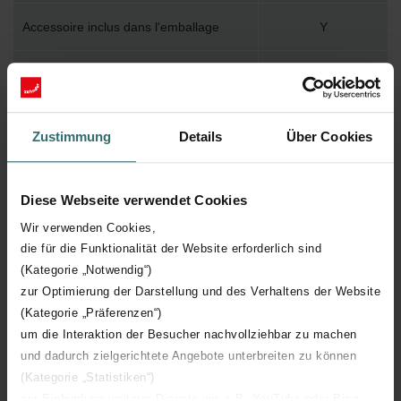
Accessoire inclus dans l'emballage
Y
Température de surface maximum
120
Pression de service maximum
400
Zustimmung
Details
Über Cookies
Longueur technique
1000 mm
Diese Webseite verwendet Cookies
Hauteur technique
592 mm
Wir verwenden Cookies,
die für die Funktionalität der Website erforderlich sind
Profondeur technique
70 mm
(Kategorie „Notwendig“)
zur Optimierung der Darstellung und des Verhaltens der Website
Nombre d'éléments
8
(Kategorie „Präferenzen“)
um die Interaktion der Besucher nachvollziehbar zu machen
und dadurch zielgerichtete Angebote unterbreiten zu können
Orientation
H
(Kategorie „Statistiken“)
zur Einbindung weiterer Dienste wie z.B. YouTube oder Bing