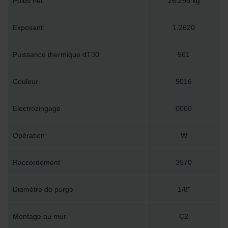
Poids net
26.296 kg
Exposant
1.2620
Puissance thermique dT30
561
Couleur
9016
Electrozingage
0000
Opération
W
Raccordement
3570
Diamètre de purge
1/8"
Montage au mur
C2